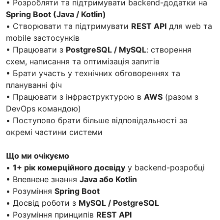
• Розробляти та підтримувати backend-додатки на
Spring Boot (Java / Kotlin)
• Створювати та підтримувати
REST API
для web та
mobile застосунків
• Працювати з
PostgreSQL / MySQL
: створення
схем, написання та оптимізація запитів
• Брати участь у технічних обговореннях та
плануванні фіч
• Працювати з інфраструктурою в
AWS
(разом з
DevOps командою)
• Поступово брати більше відповідальності за
окремі частини системи
Що ми очікуємо
•
1+ рік комерційного досвіду
у backend-розробці
• Впевнене знання
Java або Kotlin
• Розуміння
Spring Boot
• Досвід роботи з
MySQL / PostgreSQL
• Розуміння принципів
REST API