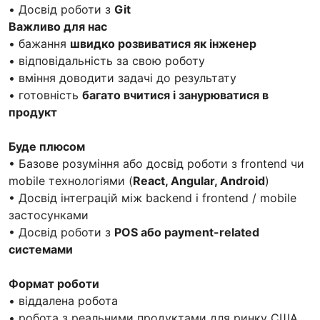
• Досвід роботи з
Git
Важливо для нас
• бажання
швидко розвиватися як інженер
• відповідальність за свою роботу
• вміння доводити задачі до результату
• готовність
багато вчитися і занурюватися в
продукт
Буде плюсом
• Базове розуміння або досвід роботи з frontend чи
mobile технологіями (
React, Angular, Android
)
• Досвід інтеграцій між backend і frontend / mobile
застосунками
• Досвід роботи з
POS або payment-related
системами
Формат роботи
• віддалена робота
• робота з реальними продуктами для ринку США