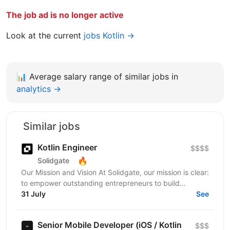
The job ad is no longer active
Look at the current
jobs Kotlin →
📊
Average salary range of similar jobs in
analytics →
Similar jobs
Kotlin Engineer
$$$$
🔥
Solidgate
Our Mission and Vision At Solidgate, our mission is clear:
to empower outstanding entrepreneurs to build
exceptional internet companies. We exist to fuel...
31 July
See
Senior Mobile Developer (iOS / Kotlin
$$$