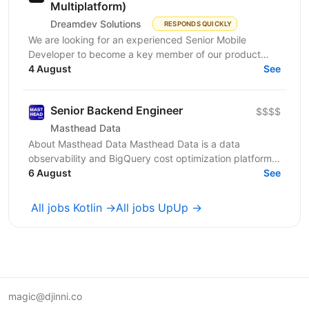
Multiplatform)
Dreamdev Solutions
RESPONDS QUICKLY
We are looking for an experienced Senior Mobile
Developer to become a key member of our product
team and help shape the future of our mobile platform.
4 August
See
...
Senior Backend Engineer
$$$$
Masthead Data
About Masthead Data Masthead Data is a data
observability and BigQuery cost optimization platform
built on a zero-data-access architecture — we
6 August
See
operate...
All jobs Kotlin →
All jobs UpUp →
magic@djinni.co