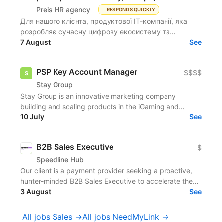
Preis HR agency
RESPONDS QUICKLY
Для нашого клієнта, продуктової IT-компанії, яка
розробляє сучасну цифрову екосистему та
програмне забезпечення для автоматизації
7 August
See
ресторанного бізнесу...
PSP Key Account Manager
$$$$
Stay Group
Stay Group is an innovative marketing company
building and scaling products in the iGaming and
entertainment industry. We are looking for a PSP
10 July
See
Account...
B2B Sales Executive
$
Speedline Hub
Our client is a payment provider seeking a proactive,
hunter-minded B2B Sales Executive to accelerate the
adoption of its transactional financial products....
3 August
See
All jobs Sales →
All jobs NeedMyLink →