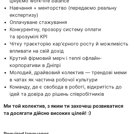
цінуємо work-life balance
Навчання + менторство (передаємо реальну
експертизу)
Оплачуване стажування
Конкурентну, прозору систему оплати
та зрозумілі KPI
Чітку траєкторію кар'єрного росту й можливість
впливати на свій дохід
Крутий фірмовий мерч і теплі офлайн-
корпоративи в Дніпрі
Молодий, драйвовий колектив — трендові меми
в чатах як частина робочої культури
Команду, де є свобода в роботі, відкритість до
ідей та довіра до рішень співробітників
Ми той колектив, з яким ти захочеш розвиватися
та досягати дійсно високих цілей! :)
Required languages