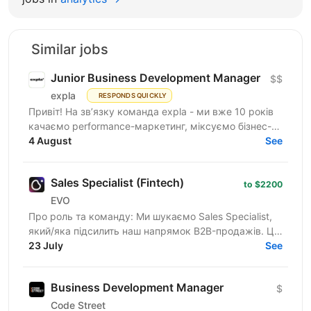
Similar jobs
Junior Business Development Manager
$$
expla
RESPONDS QUICKLY
Привіт! На зв’язку команда expla - ми вже 10 років
качаємо performance-маркетинг, міксуємо бізнес-
підхід з цифрами та технічними рішеннями, і
4 August
See
щомісяця...
Sales Specialist (Fintech)
to $2200
EVO
Про роль та команду: Ми шукаємо Sales Specialist,
який/яка підсилить наш напрямок B2B-продажів. Ця
роль — для спеціаліста з обов'язковим досвідом у
23 July
See
сфері...
Business Development Manager
$
Code Street