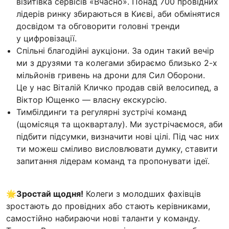
візитівка сервісів «Вчасно». Понад 700 провідних
лідерів ринку збираються в Києві, аби обмінятися
досвідом та обговорити головні тренди
у цифровізації.
Спільні благодійні аукціони. За один такий вечір
ми з друзями та колегами збираємо близько 2-х
мільйонів гривень на дрони для Сил Оборони.
Це у нас Віталій Кличко продав свій велосипед, а
Віктор Ющенко — власну екскурсію.
Тимбілдинги та регулярні зустрічі команд
(щомісяця та щокварталу). Ми зустрічаємося, аби
підбити підсумки, визначити нові цілі. Під час них
ти можеш сміливо висловлювати думку, ставити
запитання лідерам команд та пропонувати ідеї.
🌟Зростай щодня!
Колеги з молодших фахівців
зростають до провідних або стають керівниками,
самостійно набираючи нові таланти у команду.