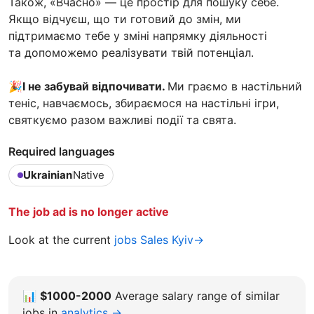
Також, «Вчасно» — це простір для пошуку себе.
Якщо відчуєш, що ти готовий до змін, ми
підтримаємо тебе у зміні напрямку діяльності
та допоможемо реалізувати твій потенціал.
🎉І не забувай відпочивати.
Ми граємо в настільний
теніс, навчаємось, збираємося на настільні ігри,
святкуємо разом важливі події та свята.
Required languages
Ukrainian
Native
The job ad is no longer active
Look at the current
jobs Sales Kyiv→
📊
$1000-2000
Average salary range of similar
jobs in
analytics →