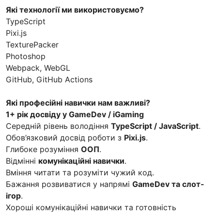
Які технології ми використовуємо?
TypeScript
Pixi.js
TexturePacker
Photoshop
Webpack, WebGL
GitHub, GitHub Actions
Які професійні навички нам важливі?
1+ рік досвіду у GameDev / iGaming
Середній рівень володіння
TypeScript / JavaScript
.
Обов’язковий досвід роботи з
Pixi.js
.
Глибоке розуміння
ООП
.
Відмінні
комунікаційні навички
.
Вміння читати та розуміти чужий код.
Бажання розвиватися у напрямі
GameDev та слот-
ігор
.
Хороші комунікаційні навички та готовність