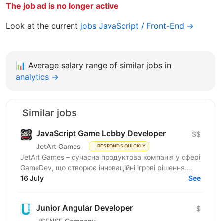
The job ad is no longer active
Look at the current
jobs JavaScript / Front-End →
📊
Average salary range of similar jobs in
analytics →
Similar jobs
JavaScript Game Lobby Developer
$$
JetArt Games
RESPONDS QUICKLY
JetArt Games – сучасна продуктова компанія у сфері
GameDev, що створює інноваційні ігрові рішення.
Шукаємо JavaScript Developer, якому затісно в
16 July
See
рамках...
Junior Angular Developer
$
USENSE Company