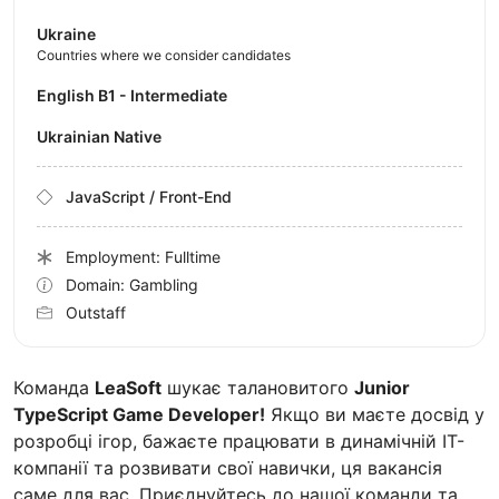
Ukraine
Countries where we consider candidates
English B1 - Intermediate
Ukrainian Native
JavaScript / Front-End
Employment: Fulltime
Domain: Gambling
Outstaff
Команда
LeaSoft
шукає талановитого
Junior
TypeScript Game Developer!
Якщо ви маєте досвід у
розробці ігор, бажаєте працювати в динамічній ІТ-
компанії та розвивати свої навички, ця вакансія
саме для вас. Приєднуйтесь до нашої команди та