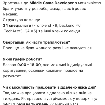
Зростання до
Middle Game Developer
з можливістю
брати участь у розробці складніших ігрових
механік.
Структура команди
34 спеціалісти
(Front-end ×9, backend ×6,
TechArtх3, QA ×5) та інші члени команди
Овертайми, як часто трапляються?
Поки що не було жодного разу і не плануються.
Який графік роботи?
Базово
9:00 – 18:00
, але можливі індивідуальні
коригування, оскільки компанія працює на
результат.
Чи є можливість працювати віддалено якісь дні?
Так, можна працювати віддалено кілька днів на
тиждень. Як правило, зустрічаємось у коворкінгу/
офісі
3 рази на тиждень
. (у мирний час)