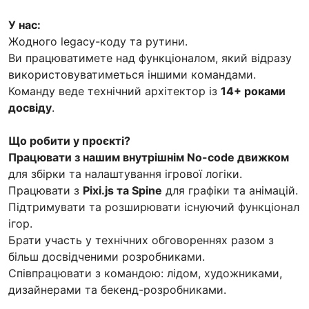
У нас:
Жодного legacy-коду та рутини.
Ви працюватимете над функціоналом, який відразу
використовуватиметься іншими командами.
Команду веде технічний архітектор із
14+ роками
досвіду
.
Що робити у проєкті?
Працювати з нашим внутрішнім No-code движком
для збірки та налаштування ігрової логіки.
Працювати з
Pixi.js та Spine
для графіки та анімацій.
Підтримувати та розширювати існуючий функціонал
ігор.
Брати участь у технічних обговореннях разом з
більш досвідченими розробниками.
Співпрацювати з командою: лідом, художниками,
дизайнерами та бекенд-розробниками.