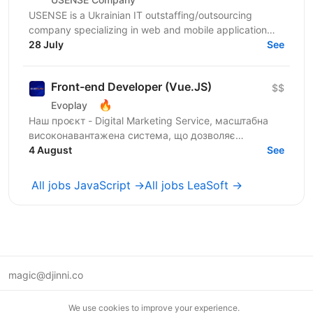
USENSE is a Ukrainian IT outstaffing/outsourcing
company specializing in web and mobile application
development for clients across Europe and the USA.
28 July
See
Over...
Front-end Developer (Vue.JS)
$$
🔥
Evoplay
Наш проєкт - Digital Marketing Service, масштабна
високонавантажена система, що дозволяє
створювати партнерські програми для компаній та
4 August
See
їх продуктів from...
All jobs JavaScript →
All jobs LeaSoft →
magic@djinni.co
Terms of Use
We use cookies to improve your experience.