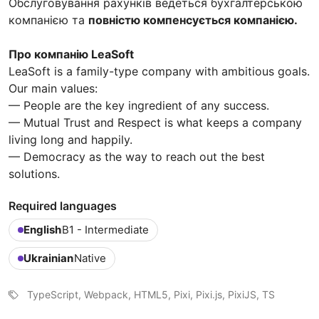
Обслуговування рахунків ведеться бухгалтерською
компанією та
повністю компенсується компанією.
Про компанію LeaSoft
LeaSoft is a family-type company with ambitious goals.
Our main values:
— People are the key ingredient of any success.
— Mutual Trust and Respect is what keeps a company
living long and happily.
— Democracy as the way to reach out the best
solutions.
Required languages
English
B1 - Intermediate
Ukrainian
Native
TypeScript, Webpack, HTML5, Pixi, Pixi.js, PixiJS, TS