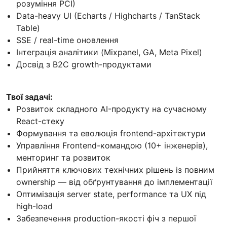
розуміння PCI)
Data-heavy UI (Echarts / Highcharts / TanStack
Table)
SSE / real-time оновлення
Інтеграція аналітики (Mixpanel, GA, Meta Pixel)
Досвід з B2C growth-продуктами
Твої задачі:
Розвиток складного AI-продукту на сучасному
React-стеку
Формування та еволюція frontend-архітектури
Управління Frontend-командою (10+ інженерів),
менторинг та розвиток
Прийняття ключових технічних рішень із повним
ownership — від обґрунтування до імплементації
Оптимізація server state, performance та UX під
high-load
Забезпечення production-якості фіч з першої