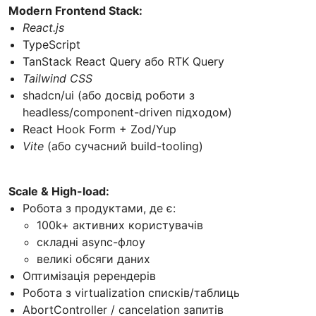
Modern Frontend Stack:
React.js
TypeScript
TanStack React Query або RTK Query
Tailwind CSS
shadcn/ui (або досвід роботи з
headless/component-driven підходом)
React Hook Form + Zod/Yup
Vite
(або сучасний build-tooling)
Scale & High-load:
Робота з продуктами, де є:
100k+ активних користувачів
складні async-флоу
великі обсяги даних
Оптимізація ререндерів
Робота з virtualization списків/таблиць
AbortController / cancelation запитів