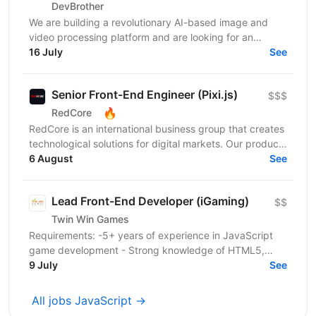
DevBrother
We are building a revolutionary AI-based image and
video processing platform and are looking for an
Integrations Engineer to help expand our customer
16 July
See
base...
Senior Front-End Engineer (Pixi.js)
$$$
🔥
RedCore
RedCore is an international business group that creates
technological solutions for digital markets. Our products
and services cover fintech, marketing,...
6 August
See
Lead Front-End Developer (iGaming)
$$
Twin Win Games
Requirements: -5+ years of experience in JavaScript
game development - Strong knowledge of HTML5,
Canvas API, and DOM manipulation -Proven track
9 July
See
record...
All jobs JavaScript →