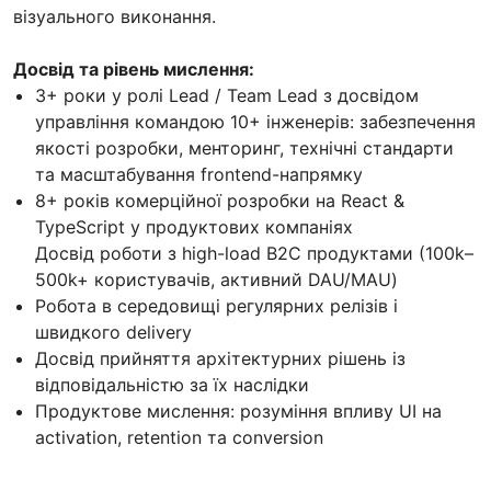
візуального виконання.
Досвід та рівень мислення:
3+ роки у ролі Lead / Team Lead з досвідом
управління командою 10+ інженерів: забезпечення
якості розробки, менторинг, технічні стандарти
та масштабування frontend-напрямку
8+ років комерційної розробки на React &
TypeScript у продуктових компаніях
Досвід роботи з high-load B2C продуктами (100k–
500k+ користувачів, активний DAU/MAU)
Робота в середовищі регулярних релізів і
швидкого delivery
Досвід прийняття архітектурних рішень із
відповідальністю за їх наслідки
Продуктове мислення: розуміння впливу UI на
activation, retention та conversion