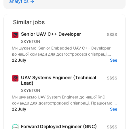
analytics →
Similar jobs
Senior UAV C++ Developer
$$$$
SKYETON
Ми шукаємо Senior Embedded UAV C++ Developer
до нашої команди для довгострокової співпраці.
Чому вам буде цікаво працювати у Skyeton:
22 July
See
Skyeton —...
UAV Systems Engineer (Technical
$$$$
Lead)
SKYETON
Ми шукаємо UAV System Engineer до нашої RnD
команди для довгострокової співпраці. Працюємо в
офісі на фултайм основі. В ролі UAV System Engineer
22 July
See
ви...
Forward Deployed Engineer (GNC)
$$$$