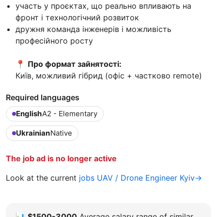
участь у проєктах, що реально впливають на
фронт і технологічний розвиток
дружня команда інженерів і можливість
професійного росту
📍
Про формат зайнятості:
Київ, можливий гібрид (офіс + частково remote)
Required languages
English
A2 - Elementary
Ukrainian
Native
The job ad is no longer active
Look at the current
jobs UAV / Drone Engineer Kyiv→
📊
$1500-3000
Average salary range of similar