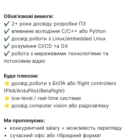
Обов’язкові вимоги:
✔ 2+ роки досвіду розробки ПЗ
✔ впевнене володіння C/C++ або Python
✔ досвід роботи з Linux/embedded Linux
✔ розуміння CI/CD та Git
✔ робота з мережевими технологіями та
потоковим відео
Буде плюсом:
⭐ досвід роботи з БпЛА або flight controllers
(PX4/ArduPilot/Betaflight)
⭐ low‑level / real‑time системи
⭐ досвід computer vision або радіозв’язку
Ми пропонуємо:
конкурентний salary + можливість перегляду
сучасний офіс або гібридний формат