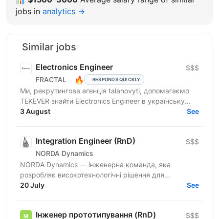
jobs in
analytics →
Similar jobs
Electronics Engineer
$$$
🔥
FRACTAL
RESPONDS QUICKLY
Ми, рекрутингова агенція talanovyti, допомагаємо
TEKEVER знайти Electronics Engineer в українську
інженерну команду. TEKEVER — європейська
3 August
See
defence tech...
Integration Engineer (RnD)
$$$
NORDA Dynamics
NORDA Dynamics — інженерна команда, яка
розробляє високотехнологічні рішення для
безпілотних літальних апаратів (БПЛА в широкому
20 July
See
сенсі цього слова). Кілька...
Інженер прототипування (RnD)
$$$