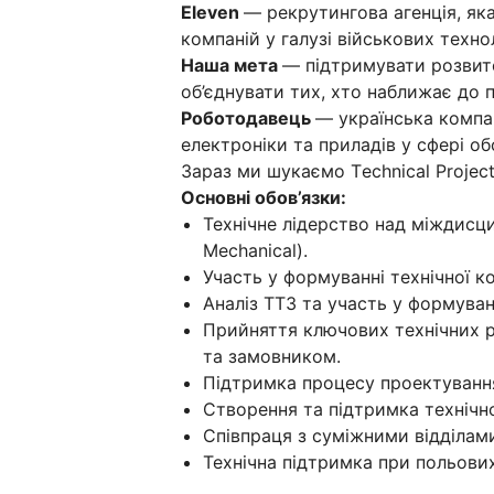
Eleven
— рекрутингова агенція, яка
компаній у галузі військових техно
Наша мета
— підтримувати розвит
об’єднувати тих, хто наближає до 
Роботодавець
— українська компа
електроніки та приладів у сфері обо
Зараз ми шукаємо Тechnical Project
Основні обов’язки:
Технічне лідерство над міждисц
Mechanical).
Участь у формуванні технічної ко
Аналіз ТТЗ та участь у формуван
Прийняття ключових технічних 
та замовником.
Підтримка процесу проектування, 
Створення та підтримка технічно
Співпраця з суміжними відділами
Технічна підтримка при польови