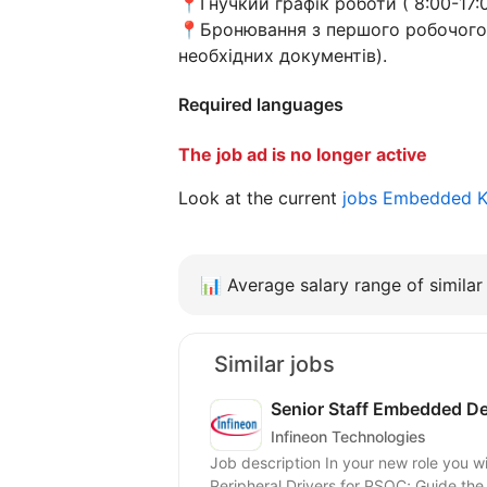
📍Гнучкий графік роботи ( 8:00-17:0
📍Бронювання з першого робочого д
необхідних документів).
Required languages
The job ad is no longer active
Look at the current
jobs Embedded 
📊
Average salary range of similar 
Similar jobs
Senior Staff Embedded D
Infineon Technologies
Job description In your new role you will: Be responsible for the development of Auto
Peripheral Drivers for PSOC; Guide the