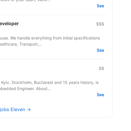
See
eveloper
$$$
use. We handle everything from initial specifications
ealthcare, Transport,...
See
$$
 Kyiv, Stockholm, Bucharest and 15 years history, is
expanding the team and looking for Embedded Engineer. About...
See
 jobs Eleven →