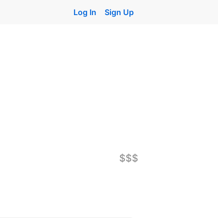
Log In
Sign Up
$$$