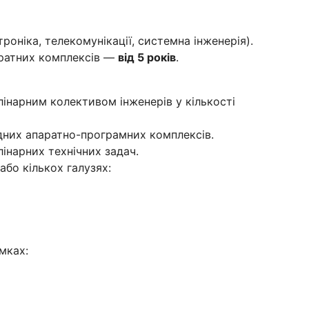
роніка, телекомунікації, системна інженерія).
ратних комплексів —
від 5 років
.
інарним колективом інженерів у кількості
адних апаратно-програмних комплексів.
інарних технічних задач.
або кількох галузях:
мках: