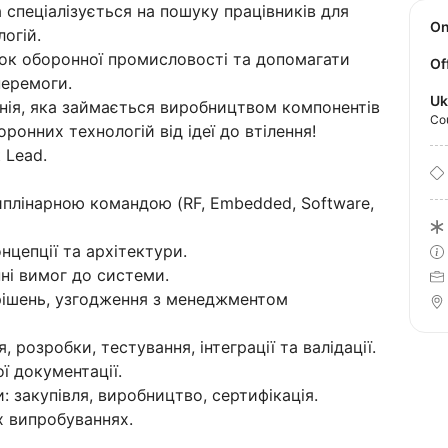
 спеціалізується на пошуку працівників для
O
логій.
ок оборонної промисловості та допомагати
Of
перемоги.
Uk
нія, яка займається виробництвом компонентів
Co
ронних технологій від ідеї до втілення!
 Lead.
иплінарною командою (RF, Embedded, Software,
нцепції та архітектури.
ні вимог до системи.
рішень, узгодження з менеджментом
розробки, тестування, інтеграції та валідації.
ї документації.
: закупівля, виробництво, сертифікація.
х випробуваннях.