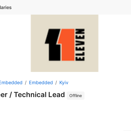
laries
 Embedded
Embedded
Kyiv
er / Technical Lead
Offline