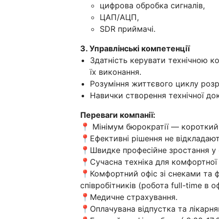
цифрова обробка сигналів,
ЦАП/АЦП,
SDR приймачі.
3. Управлінські компетенції
Здатність керувати технічною к
їх виконання.
Розуміння життєвого циклу роз
Навички створення технічної док
Переваги компанії:
📍 Мінімум бюрократії — короткий шл
📍Ефективні рішення не відкладаю
📍Швидке професійне зростання у с
📍Сучасна техніка для комфортної 
📍Комфортний офіс зі снеками та 
співробітників (робота full-time в оф
📍Медичне страхування.
📍Оплачувана відпустка та лікарнян