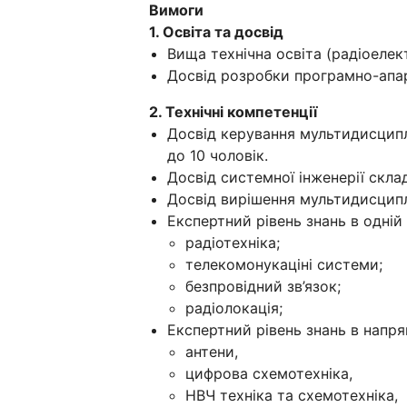
Вимоги
1. Освіта та досвід
Вища технічна освіта (радіоелект
Досвід розробки програмно-апа
2. Технічні компетенції
Досвід керування мультидисципл
до 10 чоловік.
Досвід системної інженерії скл
Досвід вирішення мультидисципл
Експертний рівень знань в одній 
радіотехніка;
телекомонукаціні системи;
безпровідний зв’язок;
радіолокація;
Експертний рівень знань в напря
антени,
цифрова схемотехніка,
НВЧ техніка та схемотехніка,