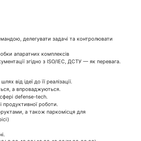
омандою, делегувати задачі та контролювати
робки апаратних комплексів
ументації згідно з ISO/IEC, ДСТУ — як перевага.
ях від ідеї до її реалізації.
ться, а впроваджуються.
фері defense-tech.
і продуктивної роботи.
фруктами, а також паркомісця для
ісі)
і.