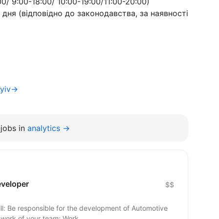
0/ 9:00-18:00/ 10:00-19:00/11:00-20:00)
ня (відповідно до законодавства, за наявності
Kyiv→
jobs in
analytics →
eveloper
$$
motive
 work of your team; Work...