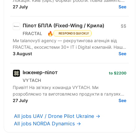
Локація: Київ (офіс) Формат роботи: повна зайнятість
Бронювання: передбачено Шукаємо інженера-
27 July
See
пілота,...
Пілот БПЛА (Fixed-Wing / Крила)
$$
🔥
FRACTAL
RESPONDS QUICKLY
Ми talanovyti agency — рекрутингова агенція від
FRACTAL, екосистеми 30+ IT і Digital компаній. Наш
клієнт — українська mil-tech компанія, що створює...
3 August
See
Інженер-пілот
to $2200
VYTACH
Привіт! На звʼязку команда VYTACH. Ми
розробляємо та виготовляємо продукти в галузях
навігаційних систем та цифрової обробки сигналів.
27 July
See
Наразі наш...
All jobs UAV / Drone Pilot Ukraine →
All jobs NORDA Dynamics →