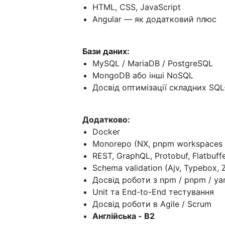
HTML, CSS, JavaScript
Angular — як додатковий плюс
Бази даних:
MySQL / MariaDB / PostgreSQL
MongoDB або інші NoSQL
Досвід оптимізації складних SQL
Додатково:
Docker
Monorepo (NX, pnpm workspaces а
REST, GraphQL, Protobuf, Flatbuff
Schema validation (Ajv, Typebox, 
Досвід роботи з npm / pnpm / ya
Unit та End-to-End тестування
Досвід роботи в Agile / Scrum
Англійська - B2