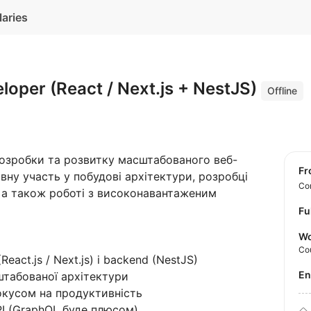
laries
eloper (React / Next.js + NestJS)
Offline
розробки та розвитку масштабованого веб-
f
вну участь у побудові архітектури, розробці
Con
, а також роботі з високонавантаженим
Fu
Wo
Co
eact.js / Next.js) і backend (NestJS)
E
штабованої архітектури
фокусом на продуктивність
PI (GraphQL буде плюсом)