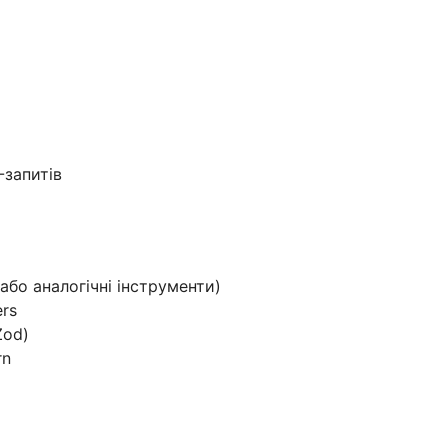
-запитів
бо аналогічні інструменти)
ers
Zod)
rn