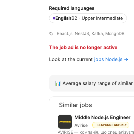
Required languages
English
B2 - Upper Intermediate
React.js, NestJS, Kafka, MongoDB
The job ad is no longer active
Look at the current
jobs Node.js →
📊
Average salary range of similar 
Similar jobs
Middle Node.js Engineer
Avirise
RESPONDS QUICKLY
AVIRISE — компанія, що спеціалізуєт