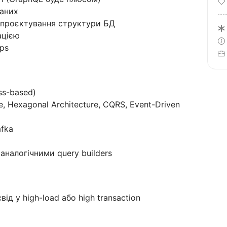
даних
а проєктування структури БД
ацією
Ops
ss-based)
e, Hexagonal Architecture, CQRS, Event-Driven
afka
 аналогічними query builders
свід у high-load або high transaction