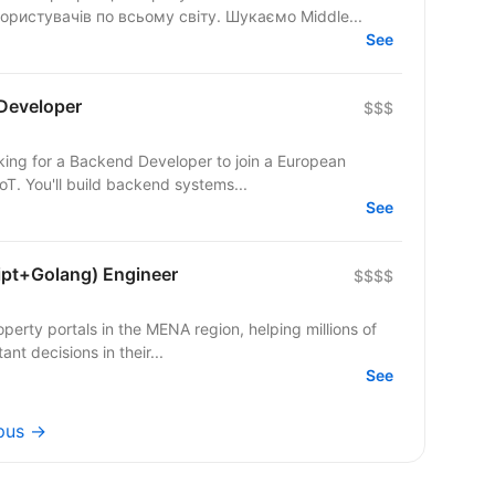
ористувачів по всьому світу. Шукаємо Middle...
See
Developer
$$$
T. You'll build backend systems...
See
ipt+Golang) Engineer
$$$$
operty portals in the MENA region, helping millions of
nt decisions in their...
See
upus →