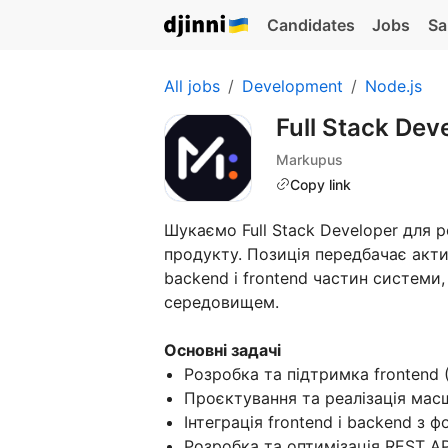
Candidates
Jobs
Sa
All jobs
Development
Node.js
Full Stack Dev
Markupus
Copy link
Шукаємо Full Stack Developer для 
продукту. Позиція передбачає акти
backend і frontend частин системи
середовищем.
Основні задачі
Розробка та підтримка frontend (R
Проєктування та реалізація мас
Інтеграція frontend і backend з 
Розробка та оптимізація REST A