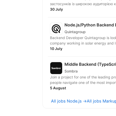
застосунків із широкою аудиторією к
30 July
Node.js/Python Backend 
Quintagroup
Backend Developer Quintagroup is looking for a Backend Developer to join a European
company working in solar energy and Io
10 July
Middle Backend (TypeScr
Sombra
Join a project for one of the leading pr
people navigate one of the most importa
5 August
All jobs Node.js →
All jobs Mark