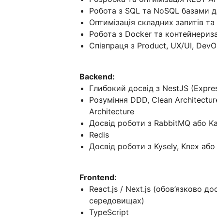
Робота з SQL та NoSQL базами 
Оптимізація складних запитів т
Робота з Docker та контейнериз
Співпраця з Product, UX/UI, Dev
Backend:
Глибокий досвід з NestJS (Expre
Розуміння DDD, Clean Architectur
Architecture
Досвід роботи з RabbitMQ або K
Redis
Досвід роботи з Kysely, Knex або
Frontend:
React.js / Next.js (обов’язково до
середовищах)
TypeScript