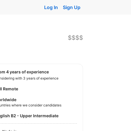
Log In
Sign Up
$$$$
rom 4 years of experience
sidering with 3 years of experience
ll Remote
rldwide
untries where we consider candidates
nglish B2 - Upper Intermediate