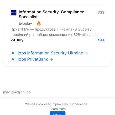
галузі та...
Information Security, Compliance
$$$
Specialist
🔥
Evoplay
Привіт! Ми — продуктова IT-компанія Evoplay,
провідний розробник комплексних B2B-рішень і
продуктів для ігрової онлайн-індустрії. Ми активно
24 July
See
розширюємося на...
All jobs Information Security Ukraine →
All jobs PrivatBank →
magic@djinni.co
Terms of Use
We use cookies to improve your experience.
Suggest an idea
Learn more
Remote tech jobs in Europe