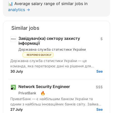
📊
Average salary range of similar jobs in
analytics →
Similar jobs
Завідувач(ка) сектору захисту
$
інформації
Державна служба статистики України
RESPONDS QUICKLY
Державна служба статистики України — це
команда, яка перетворює дані на рішення для
розвитку країни. Ми перебуваємо у процесі
30 July
See
цифрової трансформації:...
Network Security Engineer
$$$
🔥
PrivatBank
ПриватБанк — є найбільшим банком України та
одним з найбільш інноваційних банків світу. Займає
лідуючі позиції за всіма фінансовими показниками в
27 July
See