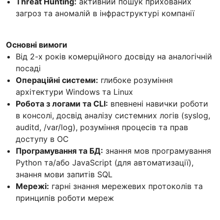
Threat Hunting:
активний пошук прихованих
загроз та аномалій в інфраструктурі компанії
Основні вимоги
Від 2-х років комерційного досвіду на аналогічній
посаді
Операційні системи:
глибоке розуміння
архітектури Windows та Linux
Робота з логами та CLI:
впевнені навички роботи
в консолі, досвід аналізу системних логів (syslog,
auditd, /var/log), розуміння процесів та прав
доступу в ОС
Програмування та БД:
знання мов програмування
Python та/або JavaScript (для автоматизації),
знання мови запитів SQL
Мережі:
гарні знання мережевих протоколів та
принципів роботи мереж