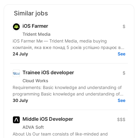
Similar jobs
iOS Farmer
$
Trident Media
iOS Farmer Ми — Trident Media, media buying
компанія, яка вже понад 5 років успішно працює в
24 July
Affiliate Marketing та iGaming Зараз ми активно...
See
Trainee iOS developer
$
Cloud Works
Requirements: Basic knowledge and understanding of
programming Basic knowledge and understanding of
OOP Basic knowledge of Swift Basic knowledge of...
30 July
See
Middle iOS Developer
$$$
ADVA Soft
About Us Our team consists of like-minded and