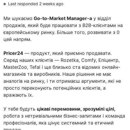
Last responded 2 weeks ago
Ми шукаємо
Go-to-Market Manager-а
у відділ
продажів, який буде працювати з B2B-клієнтами на
європейському ринку. Більше того, розвивати з 0
цей напрям.
Pricer24
— продукт, який приємно продавати.
Серед наших клієнтів — Rozetka, Comfy, Епіцентр,
MasterZoo, Tefal і ще близько ста відомих онлайн-
магазинів та виробників. Наше рішення не має
аналогів на ринку, і ти отримаєш аргументи, які не
просто переконують потенційних клієнтів, а
вражають їх.
У тебе будуть
цікаві перемовини, зрозумілі цілі,
робота з нетривіальними бізнес-запитами і команда
професіоналів, яка цінує системний та етичний
продаж.