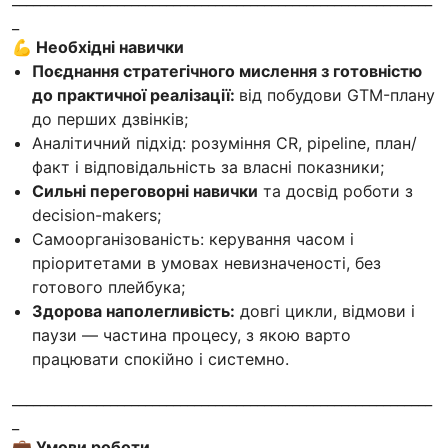
_
💪 Необхідні навички
Поєднання стратегічного мислення з готовністю
до практичної реалізації:
від побудови GTM-плану
до перших дзвінків;
Аналітичний підхід: розуміння CR, pipeline, план/
факт і відповідальність за власні показники;
Сильні переговорні навички
та досвід роботи з
decision-makers;
Самоорганізованість: керування часом і
пріоритетами в умовах невизначеності, без
готового плейбука;
Здорова наполегливість:
довгі цикли, відмови і
паузи — частина процесу, з якою варто
працювати спокійно і системно.
____________________________________________________________
_
💼 Умови роботи