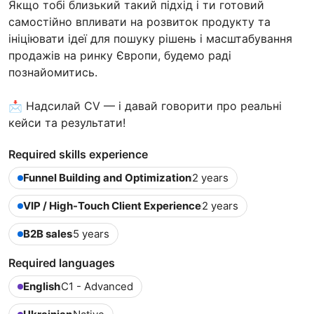
Якщо тобі близький такий підхід і ти готовий
самостійно впливати на розвиток продукту та
ініціювати ідеї для пошуку рішень і масштабування
продажів на ринку Європи, будемо раді
познайомитись.
📩 Надсилай CV — і давай говорити про реальні
кейси та результати!
Required skills experience
Funnel Building and Optimization
2 years
VIP / High-Touch Client Experience
2 years
B2B sales
5 years
Required languages
English
C1 - Advanced