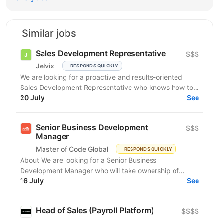
Similar jobs
Sales Development Representative
$$$
Jelvix
RESPONDS QUICKLY
We are looking for a proactive and results-oriented
Sales Development Representative who knows how to
turn targeted outreach into qualified business...
20 July
See
Senior Business Development
$$$
Manager
Master of Code Global
RESPONDS QUICKLY
About We are looking for a Senior Business
Development Manager who will take ownership of
revenue generation from the moment a qualified lead
16 July
See
enters the...
Head of Sales (Payroll Platform)
$$$$