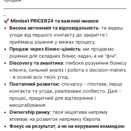
____________________________________________________________
_
🚀 Mindset PRICER24 та важливі нюанси
Висока автономія та відповідальність
: ти ведеш
угоди від першого контакту до закриття і
приймаєш рішення у межах процесу.
Продаж через бізнес-цінність
: ми продаємо
рішення для складних бізнес-задач, а не “фічі”.
Discovery та аналітика
: глибоке розуміння бізнесу
клієнта, сильний аналіз і робота з decision-makers
- в основі всіх твоїх угод.
Поетапний розвиток:
спочатку - гіпотези, перші
контакти та угоди, реалізовані особисто. Далі -
процес, придатний для відтворення і
масштабування.
Ownership ринку
: твоя ініціатива напряму
впливає на розвиток напрямку Європа.
Фокус на результат, а не на керування командою
: