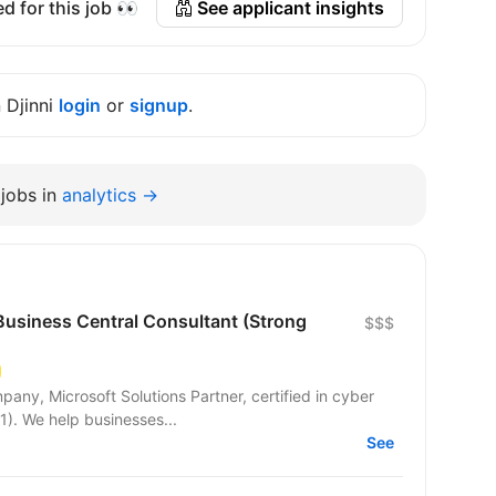
d for this job 👀
See applicant insights
n Djinni
login
or
signup
.
jobs in
analytics →
usiness Central Consultant (Strong
$$$
pany, Microsoft Solutions Partner, certified in cyber
1). We help businesses...
See