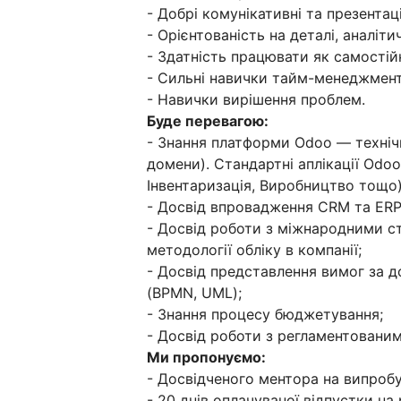
- Добрі комунікативні та презентац
- Орієнтованість на деталі, аналіти
- Здатність працювати як самостійн
- Сильні навички тайм-менеджмент
- Навички вирішення проблем.
Буде перевагою:
- Знання платформи Odoo — технічн
домени). Стандартні аплікації Odoo
Інвентаризація, Виробництво тощо)
- Досвід впровадження CRM та ERP
- Досвід роботи з міжнародними с
методології обліку в компанії;
- Досвід представлення вимог за д
(BPMN, UML);
- Знання процесу бюджетування;
- Досвід роботи з регламентованим
Ми пропонуємо:
- Досвідченого ментора на випробу
- 20 днів оплачуваної відпустки на