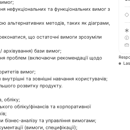
-вимог;
вня нефукціональних та функціональних вимог з
ою альтернативних методів, таких як діаграми,
реконатися, що остаточні вимоги зрозуміли
/ архівування) бази вимог;
Respo
ення проблем (включаючи рекомендації щодо
Las
оритетів вимог;
 внутрішні та зовнішні навчання користувачів;
льшого розвитку продукту.
, обліку;
ького обліку/фінансів та корпоративної
ів;
 бізнес-аналізу та управління вимогами;
ументації (вимоги, специфікації);