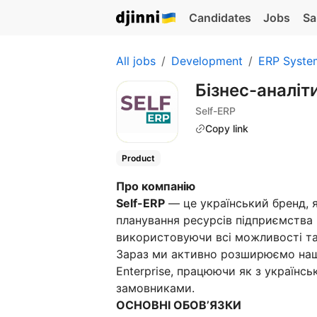
Candidates
Jobs
Sa
All jobs
Development
ERP Syste
Бізнес-аналіт
Self-ERP
Copy link
Product
Про компанію
Self-ERP
— це український бренд, я
планування ресурсів підприємства (
використовуючи всі можливості та
Зараз ми активно розширюємо наш
Enterprise, працюючи як з українсь
замовниками.
ОСНОВНІ ОБОВ’ЯЗКИ