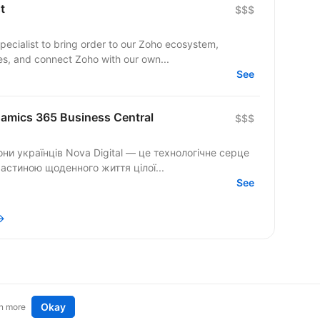
t
$$$
pecialist to bring order to our Zoho ecosystem,
s, and connect Zoho with our own...
See
amics 365 Business Central
$$$
они українців Nova Digital — це технологічне серце
астиною щоденного життя цілої...
See
→
Okay
n more
t an idea
Remote tech jobs in Europe