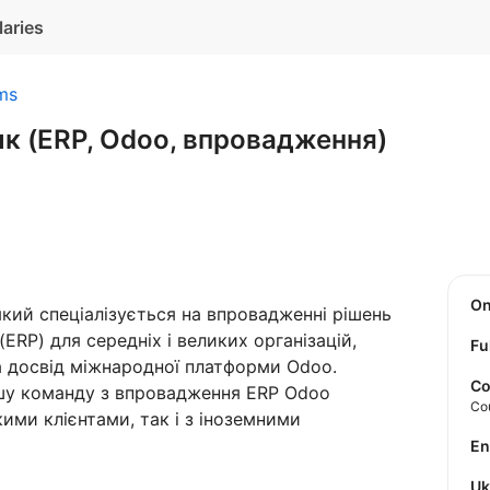
laries
ms
ик (ERP, Odoo, впровадження)
O
кий спеціалізується на впровадженні рішень
ERP) для середніх і великих організацій,
Fu
 досвід міжнародної платформи Odoo.
Co
у команду з впровадження ERP Odoo
Co
кими клієнтами, так і з іноземними
E
U