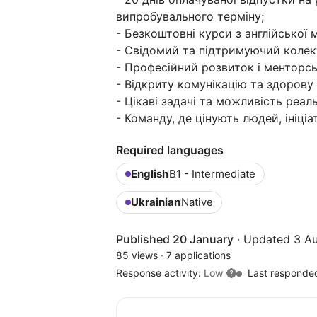
випробувального терміну;
- Безкоштовні курси з англійської 
- Свідомий та підтримуючий колек
- Професійний розвиток і менторсь
- Відкриту комунікацію та здорову
- Цікаві задачі та можливість реал
- Команду, де цінують людей, ініціа
Required languages
English
B1 - Intermediate
Ukrainian
Native
Published 20 January
·
Updated 3 A
85 views
·
7 applications
Response activity:
Low
Last responde