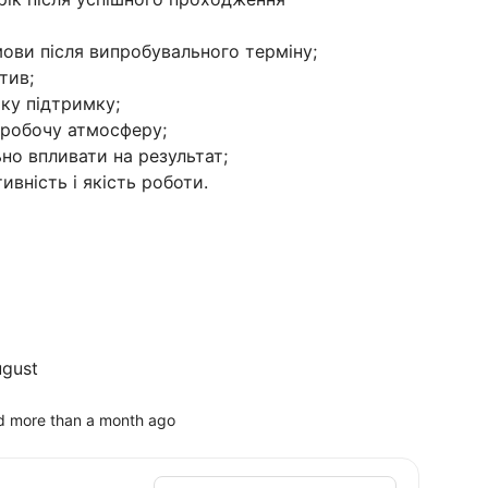
мови після випробувального терміну;
тив;
ку підтримку;
 робочу атмосферу;
ьно впливати на результат;
тивність і якість роботи.
ugust
d more than a month ago