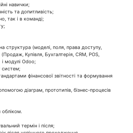
ійні навички;
чність та допитливість;
о, так і в команді;
у;
а структура (моделі, поля, права доступу,
 (Продаж, Купівля, Бухгалтерія, CRM, POS,
 і модулі Odoo;
 систем;
тандартами фінансової звітності та формування
опомогою діаграм, прототипів, бізнес-процесів
 обліком.
вальний термін і після;
 рік після успішного проходження