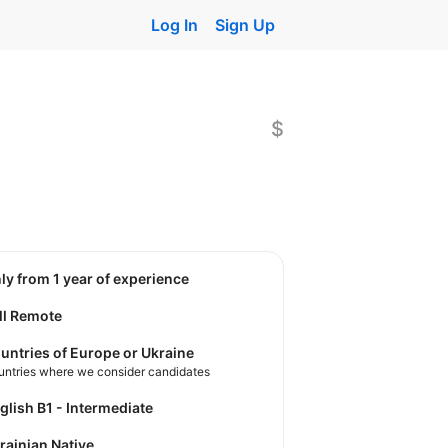
Log In
Sign Up
$
nly from 1 year of experience
ll Remote
untries of Europe or Ukraine
untries where we consider candidates
nglish B1 - Intermediate
krainian Native