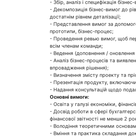
- Збір, аналіз і специфікація бізнес
- Декомпозиція бізнес-вимог до рі
достатнім рівнем деталізації;
- Представлення вимог за допомог
прототипи, бізнес-процес;
- Проведення ревью вимог, щоб пе
всім членам команди;
- Ведення (доповнення / оновлення 
- Аналіз бізнес-процесів та виявл
впровадження рішення);
- Визначення змісту проекту та прі
- Презентація продукту, включаючи
- Надання консультацій щодо пода
Основні вимоги:​
- Освіта у галузі економіки, фінансів
- Досвід роботи в сфері бухгалтерс
фінансової звітності не менше 2 рок
- Володіння теоретичними основами
- Вміння та практика складання док