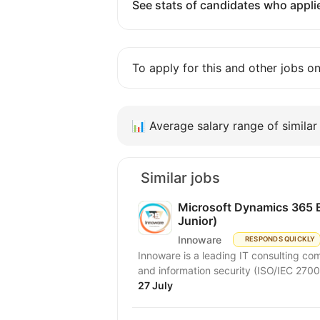
See stats of candidates who applie
To apply for this and other jobs o
📊
Average salary range of similar 
Similar jobs
Microsoft Dynamics 365 B
Junior)
Innoware
RESPONDS QUICKLY
Innoware is a leading IT consulting com
and information security (ISO/IEC 2700
27 July