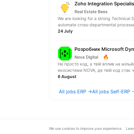
Zoho Integration Specialis
Real Estate Bees
We are looking for a strong Technical S
automate cross-departmental processe
24 July
Розробник Microsoft Dyn
🔥
Nova Digital
Не просто код, а твій вплив на мільй
екосистеми NOVA, де твій код стає ч
6 August
All jobs ERP →
All jobs Self-ERP 
We use cookies to improve your experience.
Lear
magic@djinni.co
Terms of Use
Sugges