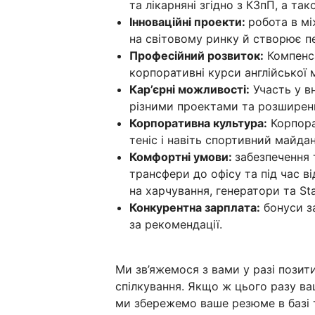
та лікарняні згідно з КЗпП, а та
Інноваційні проекти:
робота в мі
на світовому ринку й створює пе
Професійний розвиток:
Компенса
корпоративні курси англійської 
Кар’єрні можливості:
Участь у вн
різними проектами та розширенн
Корпоративна культура:
Корпорат
теніс і навіть спортивний майдан
Комфортні умови:
забезпечення 
трансфери до офісу та під час 
на харчування, генератори та Star
Конкурентна зарплата:
бонуси з
за рекомендації.
Ми зв’яжемося з вами у разі пози
спілкування. Якщо ж цього разу ва
ми збережемо ваше резюме в базі т