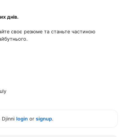
их днів.
йте своє резюме та станьте частиною
айбутнього.
uly
n Djinni
login
or
signup
.