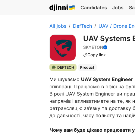
Candidates
Jobs
Sa
All jobs
DefTech
UAV / Drone En
UAV Systems E
SKYETON
Copy link
🪖 DEFTECH
Product
Ми шукаємо
UAV System Engineer
співпраці. Працюємо в офісі на фул
В ролі UAV System Engineer ви пра
напрямів і впливатимете на те, як 
ретрансляцію зв’язку та доставку 
до дальності, часу польоту та надій
Чому вам буде цікаво працювати у