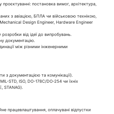
 проєктуванні: постановка вимог, архітектура,
заних з авіацією, БПЛА чи військовою технікою,
Mechanical Design Engineer, Hardware Engineer
розробки від ідеї до випробувань.
чну документацію.
динації між різними інженерними
оти з документацією та комунікації).
MIL-STD, ISO, DO-178C/DO-254 чи їхніх
E, STANAG).
йне працевлаштування, оплачувані відпустки