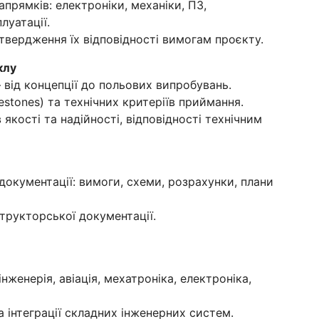
апрямків: електроніки, механіки, ПЗ,
луатації.
дтвердження їх відповідності вимогам проєкту.
клу
 від концепції до польових випробувань.
estones) та технічних критеріїв приймання.
якості та надійності, відповідності технічним
 документації: вимоги, схеми, розрахунки, плани
трукторської документації.
нженерія, авіація, мехатроніка, електроніка,
а інтеграції складних інженерних систем.