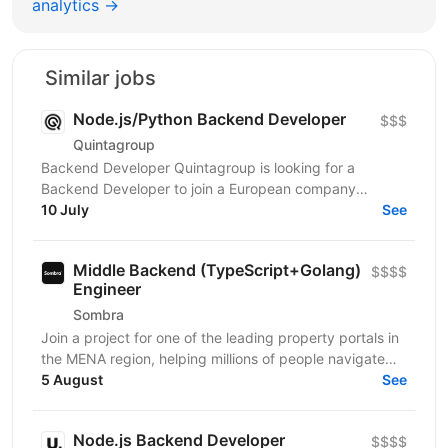
analytics →
Similar jobs
Node.js/Python Backend Developer
$$$
Quintagroup
Backend Developer Quintagroup is looking for a
Backend Developer to join a European company
working in solar energy and IoT. You'll build backend
10 July
See
systems...
Middle Backend (TypeScript+Golang)
$$$$
Engineer
Sombra
Join a project for one of the leading property portals in
the MENA region, helping millions of people navigate
one of the most important decisions in their...
5 August
See
Node.js Backend Developer
$$$$