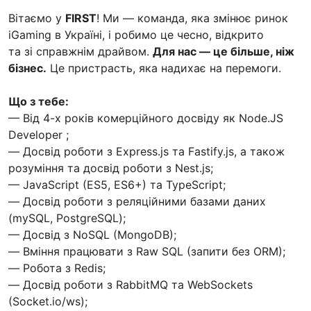
Вітаємо у
FIRST
! Ми — команда, яка змінює ринок
iGaming в Україні, і робимо це чесно, відкрито
та зі справжнім драйвом.
Для нас — це більше, ніж
бізнес.
Це пристрасть, яка надихає на перемоги.
Що з тебе:
— Від 4-х років комерційного досвіду як Node.JS
Developer ;
— Досвід роботи з Express.js та Fastify.js, а також
розуміння та досвід роботи з Nest.js;
— JavaScript (ES5, ES6+) та TypeScript;
— Досвід роботи з реляційними базами даних
(mySQL, PostgreSQL);
— Досвід з NoSQL (MongoDB);
— Вміння працювати з Raw SQL (запити без ORM);
— Робота з Redis;
— Досвід роботи з RabbitMQ та WebSockets
(Socket.io/ws);