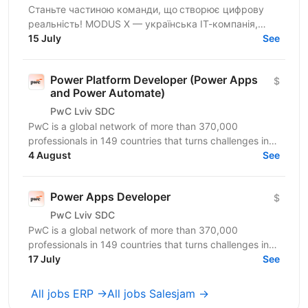
Станьте частиною команди, що створює цифрову
реальність! MODUS X — українська ІТ-компанія,
команда 800+ досвідчених спеціалістів —
15 July
See
розширюємо горизонти...
Power Platform Developer (Power Apps
$
and Power Automate)
PwC Lviv SDC
PwC is a global network of more than 370,000
professionals in 149 countries that turns challenges into
opportunities. We create innovative solutions in...
4 August
See
Power Apps Developer
$
PwC Lviv SDC
PwC is a global network of more than 370,000
professionals in 149 countries that turns challenges into
opportunities. We create innovative solutions in...
17 July
See
All jobs ERP →
All jobs Salesjam →