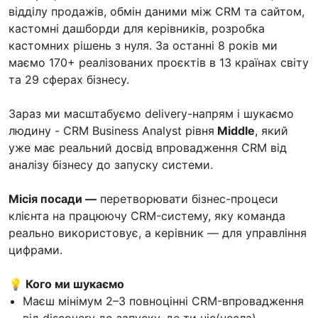
відділу продажів, обмін даними між CRM та сайтом,
кастомні дашборди для керівників, розробка
кастомних рішень з нуля. За останні 8 років ми
маємо 170+ реалізованих проєктів в 13 країнах світу
та 29 сферах бізнесу.
Зараз ми масштабуємо delivery-напрям і шукаємо
людину - CRM Business Analyst рівня
Middle
, який
уже має реальний досвід впровадження CRM від
аналізу бізнесу до запуску системи.
Місія посади —
перетворювати бізнес-процеси
клієнта на працюючу CRM-систему, яку команда
реально використовує, а керівник — для управління
цифрами.
💡 Кого ми шукаємо
Маєш мінімум 2–3 повноцінні CRM-впровадження