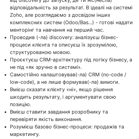
від discovery до запуску, де ти ніс(несла)
відповідальність за результат. В ідеалі на системі
Zoho, але розглядаємо з досвідом інших
комплексних систем (Odoo/Bas...) - готові надати
менторінг та навчання на перший час.
Проводив (-ла) discovery: аналізуєш бізнес-
процеси клієнта та описуєш їх зрозумілою,
структурованою мовою.
Проєктуєш CRM-архітектуру під логіку бізнесу, а
не під «як зручно в системі».
Самостійно налаштовував(-ла) CRM (no-code /
low-code), а не лише формував(-ла) вимоги.
Вмієш сказати клієнту «ні», якщо рішення
шкодить результату, і аргументувати свою
позицію.
Вмієш ставити завдання розробнику та
перевіряти якість виконання.
Розумієш базово бізнес-процеси: продажів та
маркетингу.