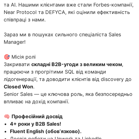
та AI. Нашими клієнтами вже стали Forbes-компанії,
Near Protocol та DEFYCA, які оцінили ефективність
співпраці з нами.
Зараз ми в пошуках сильного спеціаліста Sales
Manager!
🎯 Місія ролі
Закривати
складні B2B-угоди з великим чеком
,
працюючи з прогрітими SQL від команди
лідогенерації, та доводити клієнтів від discovery до
Closed Won
.
Senior Sales — це ключова роль, яка безпосередньо
впливає на дохід компанії.
🧠
Професійний досвід
4+ роки у B2B Sales!
Fluent English (обовʼязково).
Досвід роботи на Upwork та LinkedIn.