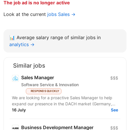
The job ad is no longer active
Look at the current
jobs Sales →
📊
Average salary range of similar jobs in
analytics →
Similar jobs
Sales Manager
$$$
Software Service & Innovation
RESPONDS QUICKLY
We are looking for a proactive Sales Manager to help
expand our presence in the DACH market (Germany,
Austria, Switzerland) by identifying new business...
16 July
See
Business Development Manager
$$$