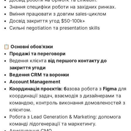
Знання специфіки роботи на західних ринках.
Вміння працювати з довгим sales-циклом
Досвід закриття угод $50-100k+
Сильні negotiation та presentation skills
📋 Основні обов’язки
Продажі та переговори
Ведення клієнта
від першого контакту до
закриття угоди
Ведення CRM та воронки
Account Management
Координація проєктів: б
азова робота з
Figma
для
координації задач, взаємодія з дизайнерами та
командою, контроль виконання домовленостей з
клієнтом.
Робота з Lead Generation & Marketing: допомога
команді лідогенерації та маркетингу.
Асистування CMO.