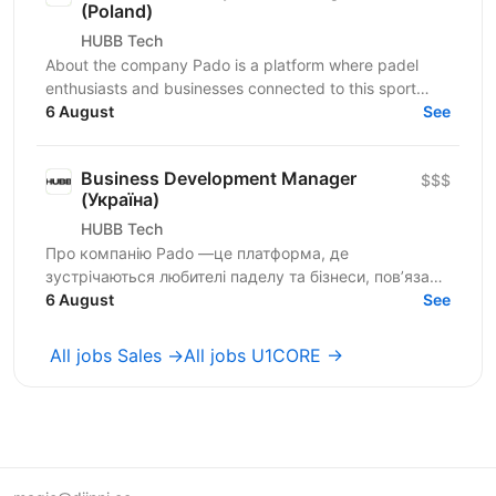
(Poland)
HUBB Tech
About the company Pado is a platform where padel
enthusiasts and businesses connected to this sport
meet. We create a space for community growth,...
6 August
See
Business Development Manager
$$$
(Україна)
HUBB Tech
Про компанію Pado —це платформа, де
зустрічаються любителі паделу та бізнеси, пов’язані
з цією грою. Ми створюємо простір для розвитку
6 August
See
спільноти, партнерств...
All jobs Sales →
All jobs U1CORE →