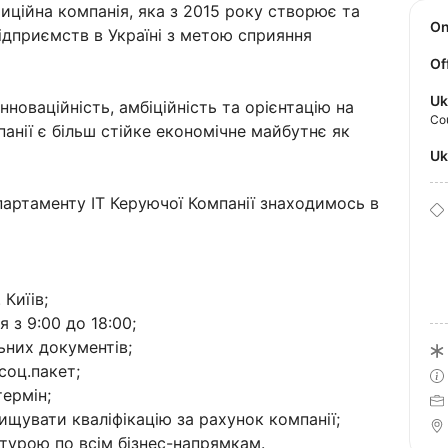
тиційна компанія, яка з 2015 року створює та
O
ідприємств в Україні з метою сприяння
Of
Uk
нноваційність, амбіційність та орієнтацію на
Co
анії є більш стійке економічне майбутнє як
U
партаменту IT Керуючої Компанії знаходимось в
 Киїів;
я з 9:00 до 18:00;
ьних документів;
соц.пакет;
термін;
ищувати кваліфікацію за рахунок компанії;
турою по всім бізнес-напрямкам.