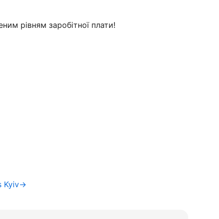
еним рівням заробітної плати!
s Kyiv→