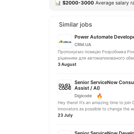
📊
$2000-3000
Average salary ra
Similar jobs
Power Automate Develop
CRM.UA
Пропонуємо позицію Розробника Pow
рішенням для автоматизованого об
та...
3 August
Senior ServiceNow Consu
Assist / AI)
🔥
Digicode
Hey there! It’s an amazing time to jo
innovators as possible to change the wo
23 July
Senior ServiceNow Develo