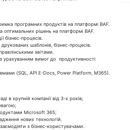
римка програмних продуктів на платформі BAF.
ка оптимальних рішень на платформі BAF.
ії бізнес-процесів.
 друкованих шаблонів, бізнес-процесів.
правлінськими звітами.
в з урахуванням вимог до продуктивності
темами (SQL, API E-Docs, Power Platform, М365).
аді в крупній компанії від 3-х років;
ревагою;
родуктами Microsoft 365;
вадження нових технологій.
взаємодіяти з бізнес-користувачами.