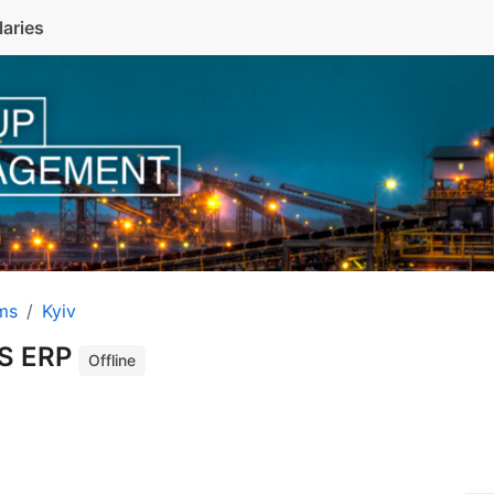
laries
ms
Kyiv
S ERP
Offline