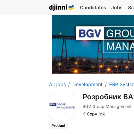
Candidates
Jobs
Sa
All jobs
Development
ERP Syste
Розробник BA
BGV Group Management
Copy link
Product