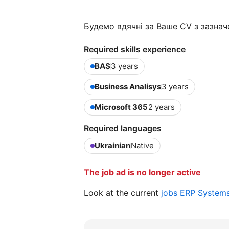
Будемо вдячні за Ваше CV з зазнач
Required skills experience
BAS
3 years
Business Analisys
3 years
Microsoft 365
2 years
Required languages
Ukrainian
Native
The job ad is no longer active
Look at the current
jobs ERP System