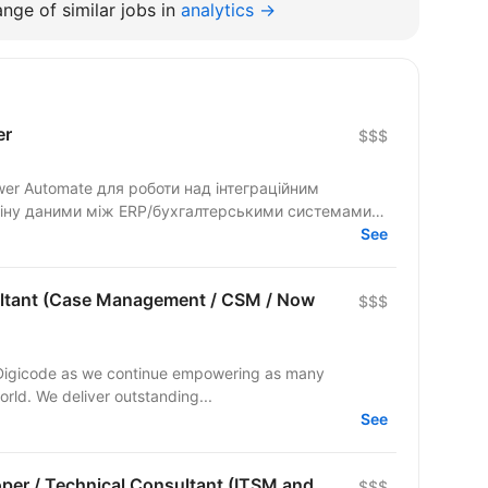
nge of similar jobs in
analytics →
er
$$$
er Automate для роботи над інтеграційним
міну даними між ERP/бухгалтерськими системами
See
ltant (Case Management / CSM / Now
$$$
in Digicode as we continue empowering as many
rld. We deliver outstanding...
See
per / Technical Consultant (ITSM and
$$$