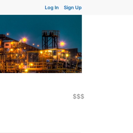
Log In
Sign Up
$$$