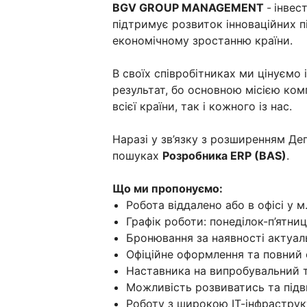
BGV GROUP MANAGEMENT
-
інвес
підтримує розвиток інноваційних п
економічному зростанню країни.
В своїх співробітниках ми цінуємо і
результат, бо основною місією комп
всієї країни, так і кожного із нас.
Наразі у зв’язку з розширенням Де
пошуках
Розробника ERP (BAS)
.
Що ми пропонуємо:
Робота віддалено або в офісі у м.
Графік роботи: понеділок-п’ятниц
Бронювання за наявності актуал
Офіційне оформлення та повний 
Наставника на випробувальний 
Можливість розвиватись та підв
Роботу з широкою ІТ-інфраструк