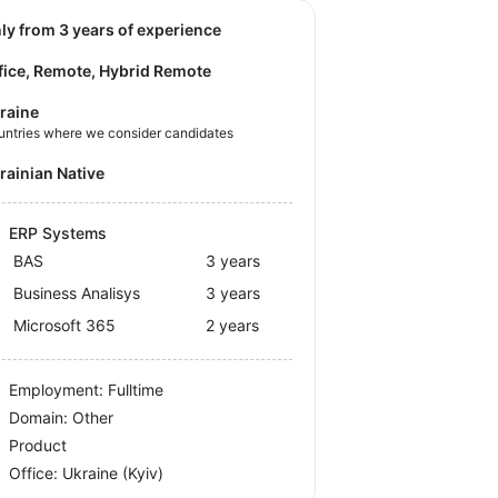
nly from 3 years of experience
fice, Remote, Hybrid Remote
raine
untries where we consider candidates
krainian Native
ERP Systems
BAS
3 years
Business Analisys
3 years
Microsoft 365
2 years
Employment: Fulltime
Domain: Other
Product
Office:
Ukraine
(Kyiv)