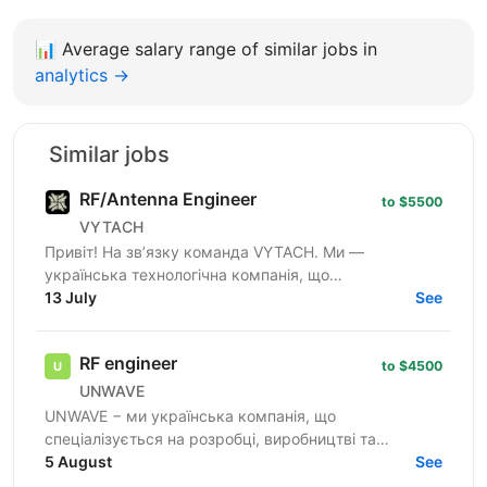
📊
Average salary range of similar jobs in
analytics →
Similar jobs
RF/Antenna Engineer
to $5500
VYTACH
Привіт! На зв’язку команда VYTACH. Ми —
українська технологічна компанія, що
спеціалізується на розробці та виготовленні
13 July
See
навігаційних рішень для...
RF engineer
to $4500
UNWAVE
UNWAVE − ми українська компанія, що
спеціалізується на розробці, виробництві та
інтеграції рішень у сфері радіоелектронної боротьби
5 August
See
(РЕБ) для захисту від...