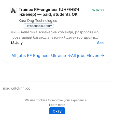
Trainee RF-engineer (UHF/НВЧ
to $700
інженер) — paid, students OK
Kara Dag Technologies
RESPONDS QUICKLY
Ми — невелика інженерна команда, розробляємо
портативний багатодіапазонний детектор дронів
(0.2–9 ГГц), який використовують підрозділи СОУ.
13 July
See
Шукаємо...
All jobs RF Engineer Ukraine →
All jobs Eleven →
magic@djinni.co
Terms of Use
We use cookies to improve your experience.
Suggest an idea
Learn more
Remote tech jobs in Europe
Okay