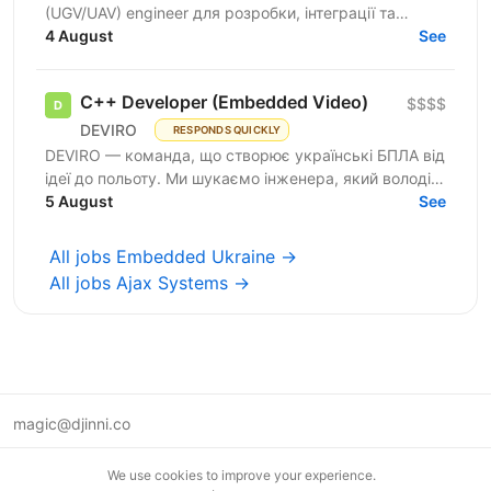
(UGV/UAV) engineer для розробки, інтеграції та
тестування систем UGV в українському R&D-центрі.
4 August
See
Компанія...
C++ Developer (Embedded Video)
$$$$
DEVIRO
RESPONDS QUICKLY
DEVIRO — команда, що створює українські БПЛА від
ідеї до польоту. Ми шукаємо інженера, який володіє
C++ та технологіями комп’ютерного зору, щоб
5 August
See
розробляти...
All jobs Embedded Ukraine →
All jobs Ajax Systems →
magic@djinni.co
Terms of Use
We use cookies to improve your experience.
Suggest an idea