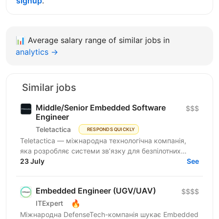
signup
.
📊
Average salary range of similar jobs in
analytics →
Similar jobs
Middle/Senior Embedded Software
$$$
Engineer
Teletactica
RESPONDS QUICKLY
Teletactica — міжнародна технологічна компанія,
яка розробляє системи зв’язку для безпілотних
авіаційних комплексів (БПаК), та охоплює як
23 July
See
рішення...
Embedded Engineer (UGV/UAV)
$$$$
🔥
ITExpert
Міжнародна DefenseTech-компанія шукає Embedded