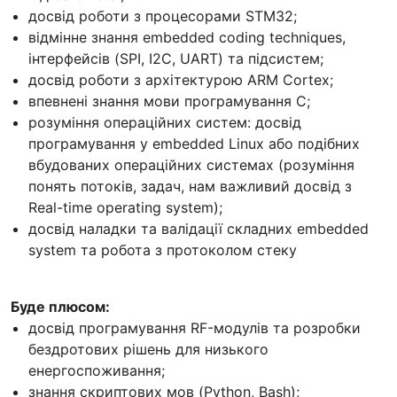
досвід роботи з процесорами STM32;
відмінне знання embedded coding techniques,
інтерфейсів (SPI, I2C, UART) та підсистем;
досвід роботи з архітектурою ARM Cortex;
впевнені знання мови програмування C;
розуміння операційних систем: досвід
програмування у embedded Linux або подібних
вбудованих операційних системах (розуміння
понять потоків, задач, нам важливий досвід з
Real-time operating system);
досвід наладки та валідації складних embedded
system та робота з протоколом стеку
Буде плюсом:
досвід програмування RF-модулів та розробки
бездротових рішень для низького
енергоспоживання;
знання скриптових мов (Python, Bash);