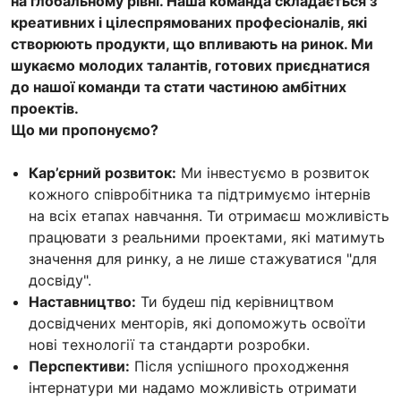
на глобальному рівні. Наша команда складається з
креативних і цілеспрямованих професіоналів, які
створюють продукти, що впливають на ринок. Ми
шукаємо молодих талантів, готових приєднатися
до нашої команди та стати частиною амбітних
проектів.
Що ми пропонуємо?
Кар’єрний розвиток:
Ми інвестуємо в розвиток
кожного співробітника та підтримуємо інтернів
на всіх етапах навчання. Ти отримаєш можливість
працювати з реальними проектами, які матимуть
значення для ринку, а не лише стажуватися "для
досвіду".
Наставництво:
Ти будеш під керівництвом
досвідчених менторів, які допоможуть освоїти
нові технології та стандарти розробки.
Перспективи:
Після успішного проходження
інтернатури ми надамо можливість отримати