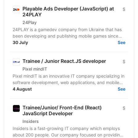
Playable Ads Developer (JavaScript) at
$
24PLAY
24Play
24PLAY is a gamedev company from Ukraine that has
been developing and publishing mobile games since
2019. We are a team of professionals who have
30 July
See
launched...
Trainee / Junior React.JS developer
$
Pixel mindIT
Pixel mindIT is an innovative IT company specializing in
software development, web applications, and mobile
apps. We bring together a team of professionals...
4 August
See
Trainee/Junior/ Front-End (React)
$
JavaScript Developer
Insiders
Insiders is a fast-growing IT company which employs
about 200 people. Our company focused on providing