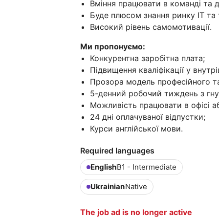
Вміння працювати в команді та д
Буде плюсом знання ринку ІТ та 
Високий рівень самомотивації.
Ми пропонуємо:
Конкурентна заробітна плата;
Підвищення кваліфікації у внутр
Прозора модель професійного та
5-денний робочий тиждень з гну
Можливість працювати в офісі аб
24 дні оплачуваної відпустки;
Курси англійської мови.
Required languages
English
B1 - Intermediate
Ukrainian
Native
The job ad is no longer active