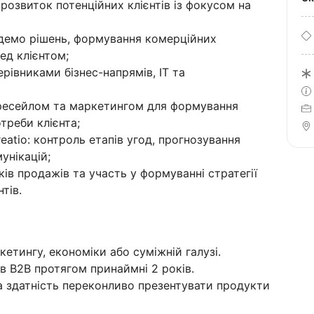
 розвиток потенційних клієнтів із фокусом на
 демо рішень, формування комерційних
ед клієнтом;
ерівниками бізнес-напрямів, IT та
пресейлом та маркетингом для формування
треби клієнта;
atio: контроль етапів угод, прогнозування
унікацій;
ів продажів та участь у формуванні стратегії
тів.
ркетингу, економіки або суміжній галузі.
в B2B протягом принаймні 2 років.
та здатність переконливо презентувати продукти