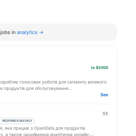
jobs in
analytics →
to $2000
озробляє голосових роботів для сегменту великого
ших продуктів для обслуговування...
See
$$
RESPONDS QUICKLY
ія, яка працює з OpenData для продуктів
су, а також однойменна аналітична онлайн-