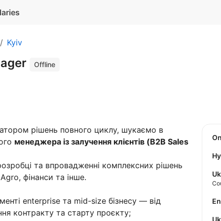
laries
Kyiv
nager
Offline
атором рішень повного циклу, шукаємо в
O
ного
менеджера із залучення клієнтів (B2B Sales
Hy
розробці та впровадженні комплексних рішень
Uk
Agro, фінанси та інше.
Co
нті enterprise та mid-size бізнесу — від
E
ння контракту та старту проєкту;
U