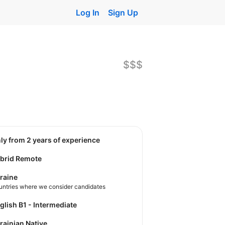
Log In
Sign Up
$$$
nly from 2 years of experience
brid Remote
raine
untries where we consider candidates
nglish B1 - Intermediate
krainian Native