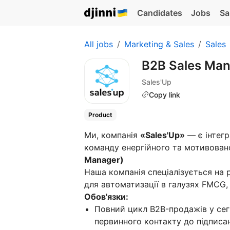
Candidates
Jobs
Sa
All jobs
Marketing & Sales
Sales
B2B Sales Ma
Sales'Up
Copy link
Product
Ми, компанія
«Sales'Up»
— є інтегр
команду енергійного та мотивова
Manager)
Наша компанія спеціалізується на 
для автоматизації в галузях FMCG, 
Обов'язки:
Повний цикл B2B-продажів у сегме
первинного контакту до підписа