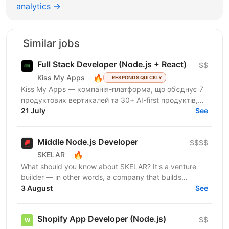
analytics →
Similar jobs
Full Stack Developer (Node.js + React)
$$
🔥
Kiss My Apps
RESPONDS QUICKLY
Kiss My Apps — компанія-платформа, що об’єднує 7
продуктових вертикалей та 30+ AI-first продуктів,
100+ мільйонів користувачів, власну екосистему...
21 July
See
Middle Node.js Developer
$$$$
🔥
SKELAR
What should you know about SKELAR? It's a venture
builder — in other words, a company that builds
companies. Together with founders, we create
3 August
See
consumer...
Shopify App Developer (Node.js)
$$