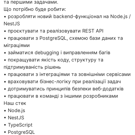
та першими задачами.
Що потрібно буде робити:
• розробляти новий backend-функціонал на Node.js /
NestJS
• проєктувати та реалізовувати REST API
• працювати з PostgreSQL, схемою бази даних та
міграціями
• займатися debugging і виправленням багів
• покращувати якість коду, структуру та
підтримуваність рішень
• працювати з інтеграціями та зовнішніми сервісами
• враховувати бізнес-логіку при реалізації задач
• дотримуватись принципів безпеки веб-додатків
• працювати в команді з іншими розробниками
Наш стек
• Node.js
• NestJS
• TypeScript
• PostgreSQL