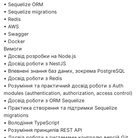
• Sequelize ORM
• Sequelize migrations
• Redis
• AWS
• Swagger
• Docker
Вимоги
• Досвід розробки на Node.js
• Досвід роботи з NestJS
• Впевнені знання баз даних, зокрема PostgreSQL
• Досвід роботи з Redis
• Розуміння та практичний досвід роботи з Auth
modules (authentication, authorization, access control)
• Досвід роботи з ORM Sequelize
• Практика створення та підтримки Sequelize
migrations
• Володіння TypeScript
• Розуміння принципів REST API
• Досвід роботи з системами контролю версій Git