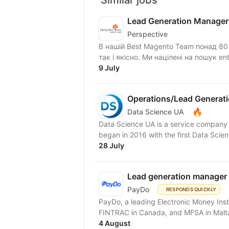
Lead Generation Manager
Perspective
В нашій Best Magento Team понад 80 с
так і якісно. Ми націлені на пошук ente
9 July
Operations/Lead Generati
🔥
Data Science UA
Data Science UA is a service company 
began in 2016 with the first Data Scien
28 July
Lead generation manager
PayDo
RESPONDS QUICKLY
PayDo, a leading Electronic Money Inst
FINTRAC in Canada, and MFSA in Malta,
4 August