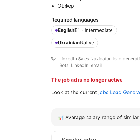
Оффер
Required languages
English
B1 - Intermediate
Ukrainian
Native
LinkedIn Sales Navigator, lead genera
Bots, LinkedIn, email
The job ad is no longer active
Look at the current
jobs Lead Genera
📊
Average salary range of similar 
Similar jobs