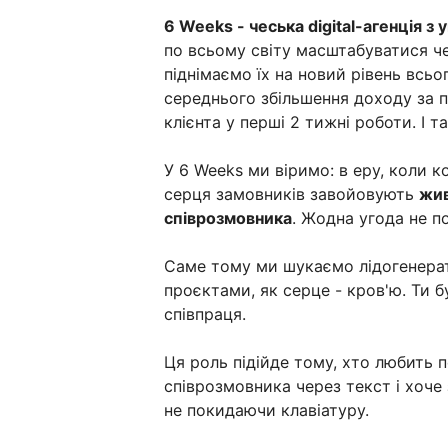
6 Weeks - чеська digital-агенція з
по всьому світу масштабуватися че
піднімаємо їх на новий рівень всьо
середнього збільшення доходу за 
клієнта у перші 2 тижні роботи. І та
У 6 Weeks ми віримо: в еру, коли 
серця замовників завойовують
жив
співрозмовника
. Жодна угода не п
Саме тому ми шукаємо лідогенерат
проєктами, як серце - кров'ю. Ти 
співпраця.
Ця роль підійде тому, хто любить п
співрозмовника через текст і хоче
не покидаючи клавіатуру.