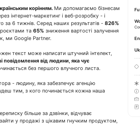
 українським корінням.
Ми допомагаємо бізнесам
Fu
рез інтернет-маркетинг і веб-розробку - і
Wo
го за 6 тижнів. Серед наших результатів -
826%
Co
проєктами та
65%
зниження вартості залучення
к, ми Google Partner.
E
U
кожен текст може написати штучний інтелект,
і повідомлення від людини, яка чує
очинається без першого влучного листа.
ора - людину, яка забезпечує агенцію
будеш тим, з кого починається кожна наша
ереписку більше за дзвінки, відчуває
 зайти у продажі з цікавим гнучким продуктом,