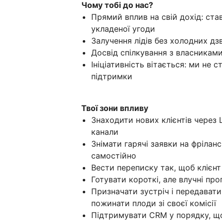
Чому тобі до нас?
Прямий вплив на свій дохід: ста
укладеної угоди
Залучення лідів без холодних дзв
Досвід спілкування з власниками 
Ініціативність вітається: ми не 
підтримки
Твої зони впливу
Знаходити нових клієнтів через Li
канали
Знімати гарячі заявки на фріла
самостійно
Вести переписку так, щоб клієнт
Готувати короткі, але влучні про
Призначати зустріч і передавати
пожинати плоди зі своєї комісії
Підтримувати CRM у порядку, що