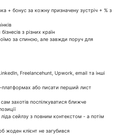
вка + бонус за кожну призначену зустріч + % з
інків
бізнесів з різних країн
стоїмо за спиною, але завжди поруч для
nkedIn, Freelancehunt, Upwork, email та інші
нс-платформах або писати перший лист
 сам захотів поспілкуватися ближче
позиції
 ліда сейлзу з повним контекстом - а потім
б жоден клієнт не загубився