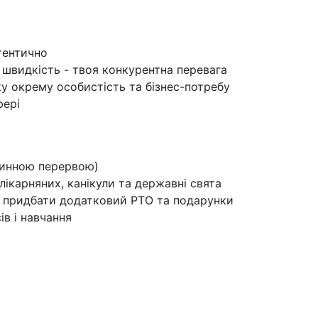
тентично
: швидкість - твоя конкурентна перевага
 окрему особистість та бізнес-потребу
фері
одинною перервою)
 лікарняних, канікули та державні свята
а придбати додатковий PTO та подарунки
ів і навчання