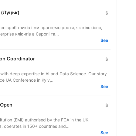
 (Луцьк)
$
півробітників і ми прагнемо рости, як кількісно,
rprise клієнтів в Європі та...
See
on Coordinator
$
with deep expertise in AI and Data Science. Our story
ce UA Conference in Kyiv,...
See
 Open
$
itution (EMI) authorised by the FCA in the UK,
 operates in 150+ countries and...
See