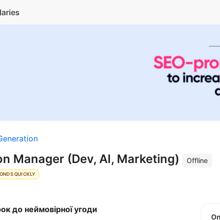
laries
Generation
on Manager (Dev, AI, Marketing)
Offline
ONDS QUICKLY
рок до неймовірної угоди
O