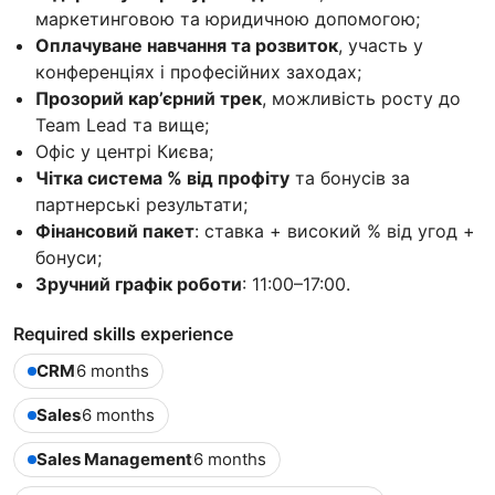
маркетинговою та юридичною допомогою;
Оплачуване навчання та розвиток
, участь у
конференціях і професійних заходах;
Прозорий кар’єрний трек
, можливість росту до
Team Lead та вище;
Офіс у центрі Києва;
Чітка система % від профіту
та бонусів за
партнерські результати;
Фінансовий пакет
: ставка + високий % від угод +
бонуси;
Зручний графік роботи
: 11:00–17:00.
Required skills experience
CRM
6 months
Sales
6 months
Sales Management
6 months