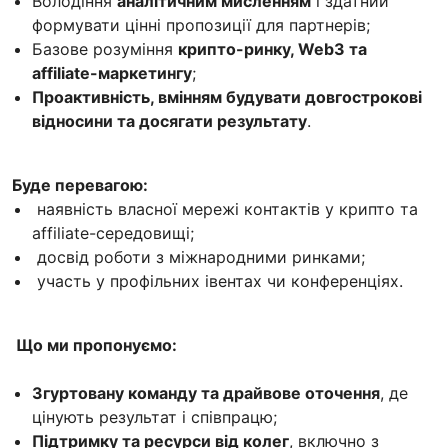
Володіння
аналітичним мисленням
і здатний
формувати цінні пропозиції для партнерів;
Базове розуміння
крипто-ринку, Web3 та
affiliate-маркетингу
;
Проактивність, вмінням будувати довгострокові
відносини та досягати результату
.
Буде перевагою:
наявність власної мережі контактів у крипто та
affiliate-середовищі;
досвід роботи з міжнародними ринками;
участь у профільних івентах чи конференціях.
Що ми пропонуємо:
Згуртовану команду та драйвове оточення
, де
цінують результат і співпрацю;
Підтримку та ресурси від колег
, включно з