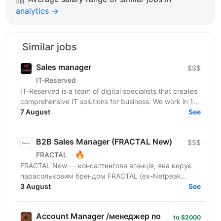
analytics →
Similar jobs
Sales manager
$$$
IT-Reserved
IT-Reserved is a team of digital specialists that creates
comprehensive IT solutions for business. We work in 14
areas, including IT, marketing, legal and...
7 August
See
B2B Sales Manager (FRACTAL New)
$$$
🔥
FRACTAL
FRACTAL New — консалтингова агенція, яка керує
парасольковим брендом FRACTAL (ex-Netpeak
Group). Запрошуємо B2B Sales Manager у FRACTAL
3 August
See
New — роль із...
Account Manager /менеджер по
to $2000