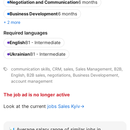
Negotiation and Communication
6 months
Business Development
6 months
+ 2 more
Required languages
English
B1 - Intermediate
Ukrainian
B1 - Intermediate
communication skills, CRM, sales, Sales Management, B2B,
English, B2B sales, negotiations, Business Developement,
account management
The job ad is no longer active
Look at the current
jobs Sales Kyiv→
📊
Average salary range of similar jobs in