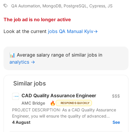
QA Automation, MongoDB, PostgreSQL, Cypress, JS
The job ad is no longer active
Look at the current
jobs QA Manual Kyiv→
📊
Average salary range of similar jobs in
analytics →
Similar jobs
CAD Quality Assurance Engineer
$$$
🔥
AMC Bridge
RESPONDS QUICKLY
PROJECT DESCRIPTION: As a CAD Quality Assurance
Engineer, you will ensure the quality of advanced
CAD/BIM software solutions through automation,...
4 August
See