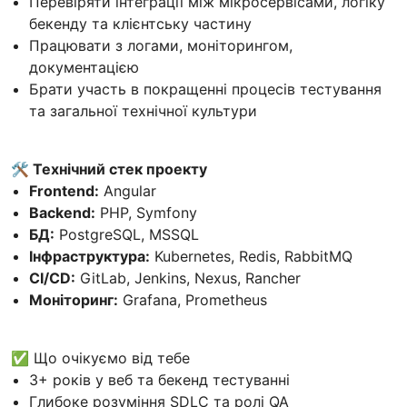
Перевіряти інтеграції між мікросервісами, логіку
бекенду та клієнтську частину
Працювати з логами, моніторингом,
документацією
Брати участь в покращенні процесів тестування
та загальної технічної культури
🛠
Технічний стек проекту
Frontend:
Angular
Backend:
PHP, Symfony
БД:
PostgreSQL, MSSQL
Інфраструктура:
Kubernetes, Redis, RabbitMQ
CI/CD:
GitLab, Jenkins, Nexus, Rancher
Моніторинг:
Grafana, Prometheus
✅ Що очікуємо від тебе
3+ років у веб та бекенд тестуванні
Глибоке розуміння SDLC та ролі QA