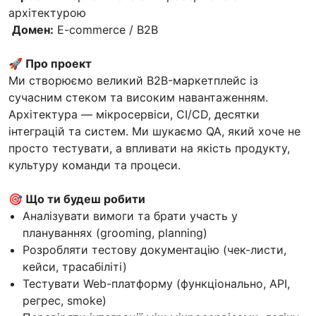
архітектурою
Домен:
E-commerce / B2B
🚀
Про проект
Ми створюємо великий B2B-маркетплейс із
сучасним стеком та високим навантаженням.
Архітектура — мікросервіси, CI/CD, десятки
інтеграцій та систем. Ми шукаємо QA, який хоче не
просто тестувати, а впливати на якість продукту,
культуру команди та процеси.
🎯
Що ти будеш робити
Аналізувати вимоги та брати участь у
плануваннях (grooming, planning)
Розробляти тестову документацію (чек-листи,
кейси, трасабіліті)
Тестувати Web-платформу (функціонально, API,
регрес, smoke)