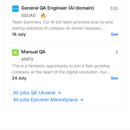
General QA Engineer (AI domain)
$$$
🔥
SQUAD
Team Summary Our AI QA team provides end-to-end
testing solutions of complex AI-driven features,
hardware sensors supporting AI functionality, and...
16 July
See
Manual QA
$
AMFG
This is a fantastic opportunity to join a fast-growing
company at the heart of the digital revolution. Our
software product is revolutionising manufacturing...
24 July
See
All jobs QA Ukraine →
All jobs Epicentr Marketplace →