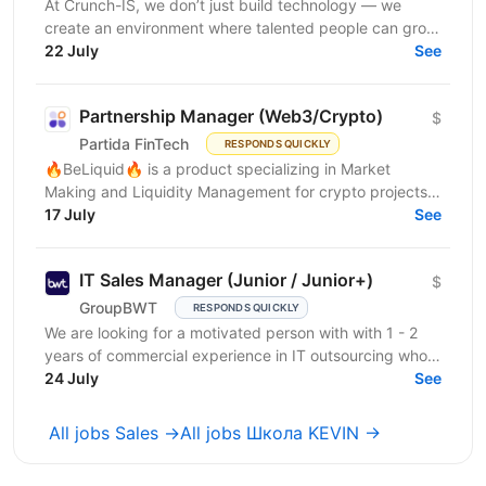
At Crunch-IS, we don’t just build technology — we
create an environment where talented people can grow,
develop innovative solutions, and truly feel their...
22 July
See
Partnership Manager (Web3/Crypto)
$
Partida FinTech
RESPONDS QUICKLY
🔥BeLiquid🔥 is a product specializing in Market
Making and Liquidity Management for crypto projects.
We help projects build sustainable liquidity, maintain...
17 July
See
IT Sales Manager (Junior / Junior+)
$
GroupBWT
RESPONDS QUICKLY
We are looking for a motivated person with with 1 - 2
years of commercial experience in IT outsourcing who
wants to grow into a strong IT Sales...
24 July
See
All jobs Sales →
All jobs Школа KEVIN →