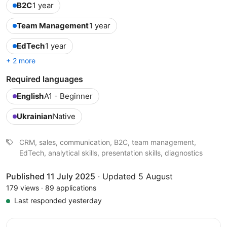
B2C
1 year
Team Management
1 year
EdTech
1 year
+ 2 more
Required languages
English
A1 - Beginner
Ukrainian
Native
CRM, sales, communication, B2C, team management,
EdTech, analytical skills, presentation skills, diagnostics
Published 11 July 2025
·
Updated 5 August
179 views
·
89 applications
Last responded yesterday