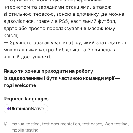
інтернетом та зарядними станціями, а також
зі стильною терасою, зоною відпочинку, де можна
відволіктися, граючи в PS5, настільний футбол,
дартс або просто порелаксувати в масажному
кріслі;
— Зручного розташування офісу, який знаходиться
між станціями метро Либідська та Звіринецька
в пішій доступності.
Якщо ти хочеш приходити на роботу
із задоволенням і бути частиною команди мрії —
тоді welcome!
Required languages
Ukrainian
Native
manual testing, test documentation, test cases, Web testing,
mobile testing