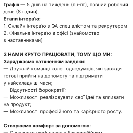
Графік —
5 днів на тиждень (пн-пт), повний робочий
день (8 годин).
Етапи інтерв’ю:
1. Онлайн інтерв’ю з QA спеціалістом та рекрутером
2. Фінальне інтерв’ю в офісі (знайомство
з наставниками)
З НАМИ КРУТО ПРАЦЮВАТИ, ТОМУ ЩО МИ:
Заряджаємо натхненням завдяки:
— Дружній команді колег однодумців, які завжди
готові прийти на допомогу та підтримати
у найскладніші часи;
— Відсутності бюрократії;
— Можливості реалізовувати свої ідеї та впливати
на продукт;
— Можливості професійного та кар’єрного росту.
Створюємо комфорт за допомогою:
— Сучасного work space з безперебійним