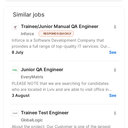
Similar jobs
Trainee/Junior Manual QA Engineer
$
Inforce
RESPONDS QUICKLY
Inforce is a Software Development Company that
provides a full range of top-quality IT services. Our
mission is to develop first-class applications and...
8 July
See
Junior QA Engineer
$
EveryMatrix
PLEASE NOTE that we are searching for candidates
who are located in Lviv and are able to visit office in
3 August
Lviv. About us: EveryMatrix is a leading B2B SaaS...
See
Trainee Test Engineer
$
GlobalLogic
About the project: Our Customer is one of the largest