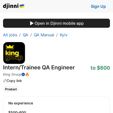
Sign Up
Open in Djinni mobile app
All jobs
QA
QA Manual
Kyiv
Intern/Trainee QA Engineer
to $600
King Group
🔥
Copy link
Product
No experience
$500-600