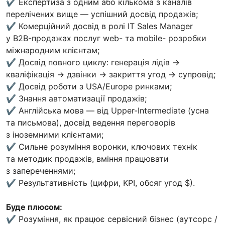
✔️ Експертиза з одним або кількома з каналів
перелічених вище — успішний досвід продажів;
✔️ Комерційний досвід в ролі IT Sales Manager
у B2B-продажах послуг web- та mobile- розробки
міжнародним клієнтам;
✔️ Досвід повного циклу: генерація лідів →
кваліфікація → дзвінки → закриття угод → супровід;
✔️ Досвід роботи з USA/Europe ринками;
✔️ Знання автоматизації продажів;
✔️ Англійська мова — від Upper-Intermediate (усна
та письмова), досвід ведення переговорів
з іноземними клієнтами;
✔️ Сильне розуміння воронки, ключових технік
та методик продажів, вміння працювати
з запереченнями;
✔️ Результативність (цифри, KPI, обсяг угод $).
Буде плюсом:
✔️ Розуміння, як працює сервісний бізнес (аутсорс /