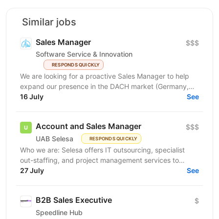
Similar jobs
Sales Manager
$$$
Software Service & Innovation
RESPONDS QUICKLY
We are looking for a proactive Sales Manager to help
expand our presence in the DACH market (Germany,
Austria, Switzerland) by identifying new business...
16 July
See
Account and Sales Manager
$$$
UAB Selesa
RESPONDS QUICKLY
Who we are: Selesa offers IT outsourcing, specialist
out-staffing, and project management services to
enhance business operations. We focus on providing...
27 July
See
B2B Sales Executive
$
Speedline Hub