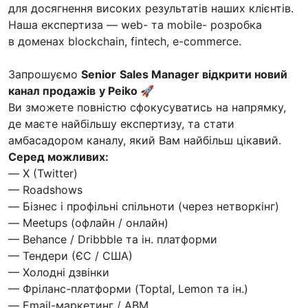
для досягнення високих результатів наших клієнтів.
Наша експертиза — web- та mobile- розробка
в доменах blockchain, fintech, e-commerce.
Запрошуємо
Senior
Sales Manager відкрити новий
канал продажів
у Peiko 🚀
Ви зможете повністю сфокусуватись на напрямку,
де маєте найбільшу експертизу, та стати
амбасадором каналу, який Вам найбільш цікавий.
Серед можливих:
— X (Twitter)
— Roadshows
— Бізнес і профільні спільноти (через нетворкінг)
— Meetups (офлайн / онлайн)
— Behance / Dribbble та ін. платформи
— Тендери (ЄС / США)
— Холодні дзвінки
— Фріланс-платформи (Toptal, Lemon та ін.)
— Email-маркетинг / ABM