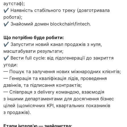
аутстаф);
✔️ Наявність стабільного треку (довготривала
робота);
✔️ Знайомий домен blockchain\fintech.
Що потрібно буде робити:
✔️
Запустити новий канал продажів з нуля,
масштабувати результати;
✔️ Вести full cycle: від лідогенерації до закриття
угоди:
— Пошук та залучення нових міжнародних клієнтів;
— Генерація та кваліфікація лідів, проведення
дзвінків, та підписання контрактів;
— Співпраця з delivery командою, взаємодія
з іншими департаментами для досягнення бізнес
цілей (щомісячних KPI, квартальних показників
з продажів).
Етапи інтерв’ю — знайомства: