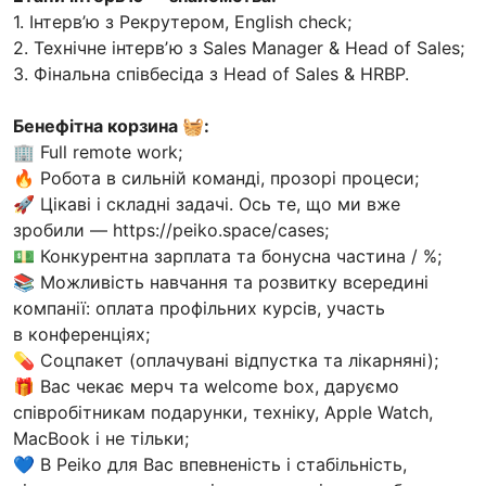
1. Інтерв’ю з Рекрутером, English сheck;
2. Технічне інтервʼю з Sales Manager & Head of Sales;
3. Фінальна співбесіда з Head of Sales & HRBP.
Бенефiтна корзина 🧺:
🏢 Full remote work;
🔥 Робота в сильній команді, прозорі процеси;
🚀 Цікаві і складні задачі. Ось те, що ми вже
зробили — https://peiko.space/cases;
💵 Конкурентна зарплата та бонусна частина / %;
📚 Можливість навчання та розвитку всередині
компанії: оплата профільних курсів, участь
в конференціях;
💊 Соцпакет (оплачувані відпустка та лікарняні);
🎁 Вас чекає мерч та welcome box, даруємо
співробітникам подарунки, технiку, Apple Watch,
MacBook і не тільки;
💙 В Peiko для Вас впевненість і стабільність,