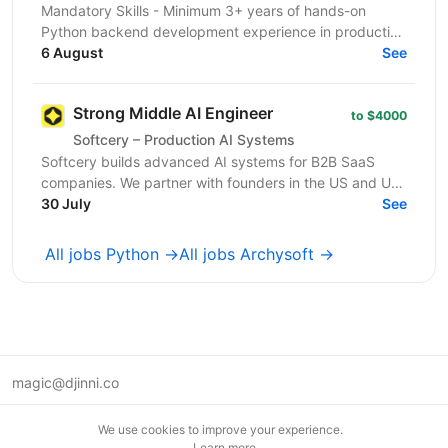
Mandatory Skills - Minimum 3+ years of hands-on
Python backend development experience in production
environments - Strong Python fundamentals (clean
6 August
See
code...
Strong Middle AI Engineer
to $4000
Softcery – Production AI Systems
Softcery builds advanced AI systems for B2B SaaS
companies. We partner with founders in the US and UK
to design, build, and scale production-ready AI...
30 July
See
All jobs Python →
All jobs Archysoft →
magic@djinni.co
Terms of Use
We use cookies to improve your experience.
Suggest an idea
Learn more