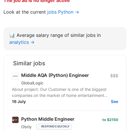
The job ad is no longer active
Look at the current
jobs Python →
📊
Average salary range of similar jobs in
analytics →
Similar jobs
Middle AQA (Python) Engineer
$$$
GlobalLogic
About project: Our Customer is one of the biggest
companies on the market of home entertainment
consumer electronics devices that strives to provide
16 July
See
their...
Python Middle Engineer
to $2150
Obriy
RESPONDS QUICKLY