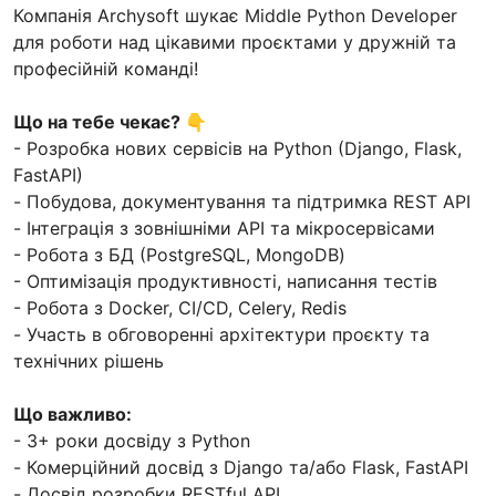
Компанія Archysoft шукає Middle Python Developer
для роботи над цікавими проєктами у дружній та
професійній команді!
Що на тебе чекає?
👇
- Розробка нових сервісів на Python (Django, Flask,
FastAPI)
- Побудова, документування та підтримка REST API
- Інтеграція з зовнішніми API та мікросервісами
- Робота з БД (PostgreSQL, MongoDB)
- Оптимізація продуктивності, написання тестів
- Робота з Docker, CI/CD, Celery, Redis
- Участь в обговоренні архітектури проєкту та
технічних рішень
Що важливо:
- 3+ роки досвіду з Python
- Комерційний досвід з Django та/або Flask, FastAPI
- Досвід розробки RESTful API