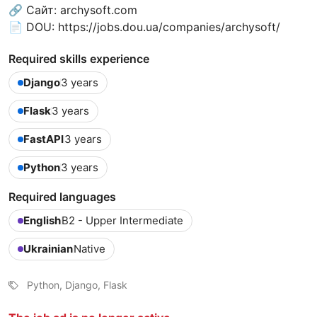
🔗 Сайт: archysoft.com
📄 DOU: https://jobs.dou.ua/companies/archysoft/
Required skills experience
Django
3 years
Flask
3 years
FastAPI
3 years
Python
3 years
Required languages
English
B2 - Upper Intermediate
Ukrainian
Native
Python, Django, Flask