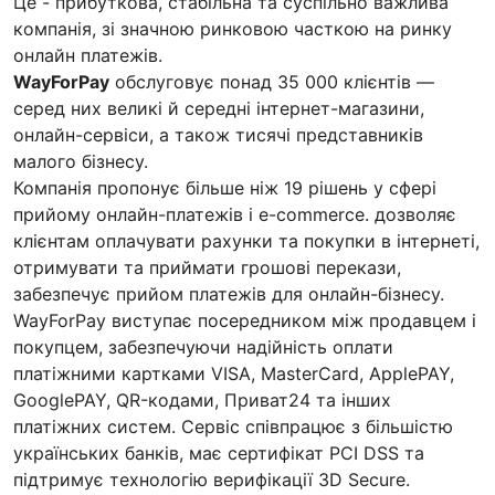
Це - прибуткова, стабільна та суспільно важлива
компанія, зі значною ринковою часткою на ринку
онлайн платежів.
WayForPay
обслуговує понад 35 000 клієнтів —
серед них великі й середні інтернет-магазини,
онлайн-сервіси, а також тисячі представників
малого бізнесу.
Компанія пропонує більше ніж 19 рішень у сфері
прийому онлайн-платежів і e-commerce. дозволяє
клієнтам оплачувати рахунки та покупки в інтернеті,
отримувати та приймати грошові перекази,
забезпечує прийом платежів для онлайн-бізнесу.
WayForPay виступає посередником між продавцем і
покупцем, забезпечуючи надійність оплати
платіжними картками VISA, MasterCard, ApplePAY,
GooglePAY, QR-кодами, Приват24 та інших
платіжних систем. Сервіс співпрацює з більшістю
українських банків, має сертифікат PCI DSS та
підтримує технологію верифікації 3D Secure.