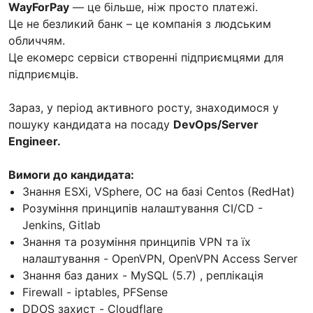
WayForPay
— це більше, ніж просто платежі.
Це не безликий банк – це компанія з людським
обличчям.
Це екомерс сервіси створенні підприємцями для
підприємців.
Зараз, у період активного росту, знаходимося у
пошуку кандидата на посаду
DevOps/Server
Engineer.
Вимоги до кандидата:
Знання ESXi, VSphere, ОС на базі Centos (RedHat)
Розуміння принципів налаштування CI/CD -
Jenkins, Gitlab
Знання та розуміння принципів VPN та їх
налаштування - OpenVPN, OpenVPN Access Server
Знання баз даних - MySQL (5.7) , реплікація
Firewall - iptables, PFSense
DDOS захист - Cloudflare