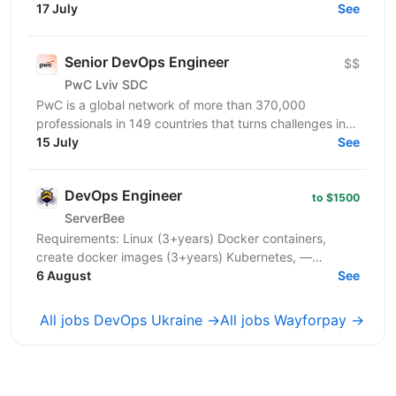
and reliability of cloud infrastructure on...
17 July
See
Senior DevOps Engineer
$$
PwC Lviv SDC
PwC is a global network of more than 370,000
professionals in 149 countries that turns challenges into
opportunities. We create innovative solutions in...
15 July
See
DevOps Engineer
to $1500
ServerBee
Requirements: Linux (3+years) Docker containers,
create docker images (3+years) Kubernetes, —
necessarily (2+years) Rancher/RKE2 - (1+year)
6 August
See
Production...
All jobs DevOps Ukraine →
All jobs Wayforpay →