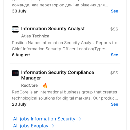
команда, яка перетворює дані на рішення для
розвитку країни. Ми перебуваємо у процесі
30 July
See
цифрової трансформації:...
Information Security Analyst
$$$
Atlas Technica
Position Name: Information Security Analyst Reports to:
Chief Information Security Officer Location/Type:
6 August
Remote (UA Candidates only) Atlas Technica's...
See
Information Security Compliance
$$$
Manager
🔥
RedCore
RedCore is an international business group that creates
technological solutions for digital markets. Our products
and services cover fintech, marketing,...
20 July
See
All jobs Information Security →
All jobs Evoplay →