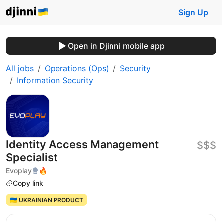
Sign Up
Open in Djinni mobile app
All jobs
Operations (Ops)
Security
Information Security
Identity Access Management
$$$
Specialist
Evoplay
🔥
Copy link
🇺🇦 UKRAINIAN PRODUCT