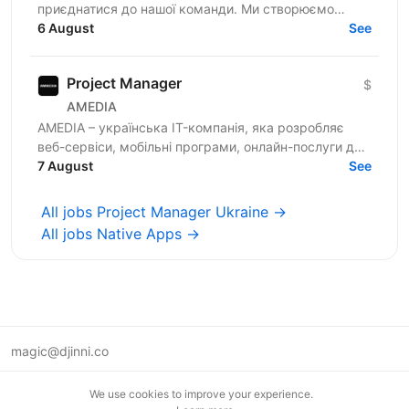
приєднатися до нашої команди. Ми створюємо
інноваційні пристрої для замовників у Канаді, США,
6 August
See
Ізраїлі та...
Project Manager
$
AMEDIA
AMEDIA – українська IT-компанія, яка розробляє
веб-сервіси, мобільні програми, онлайн-послуги для
бізнесу та держсектору. Наша головна мета -
7 August
See
активна...
All jobs Project Manager Ukraine →
All jobs Native Apps →
magic@djinni.co
Terms of Use
We use cookies to improve your experience.
Suggest an idea