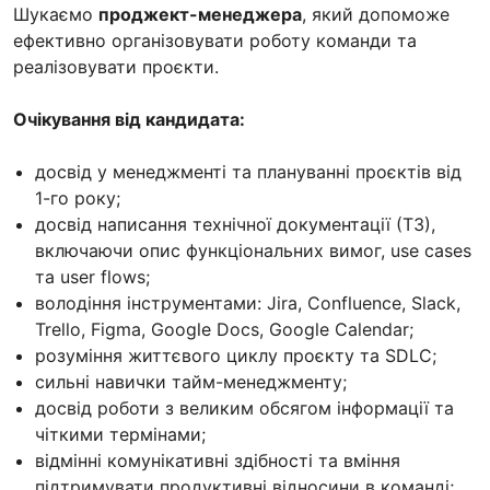
Шукаємо
проджект-менеджера
, який допоможе
ефективно організовувати роботу команди та
реалізовувати проєкти.
Очікування від кандидата:
досвід у менеджменті та плануванні проєктів від
1-го року;
досвід написання технічної документації (ТЗ),
включаючи опис функціональних вимог, use cases
та user flows;
володіння інструментами: Jira, Confluence, Slack,
Trello, Figma, Google Docs, Google Calendar;
розуміння життєвого циклу проєкту та SDLC;
сильні навички тайм-менеджменту;
досвід роботи з великим обсягом інформації та
чіткими термінами;
відмінні комунікативні здібності та вміння
підтримувати продуктивні відносини в команді;