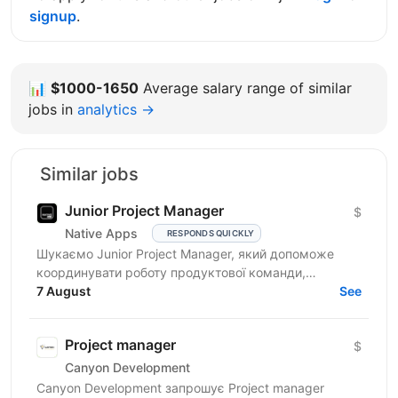
signup
.
📊
$1000-1650
Average salary range of similar
jobs in
analytics →
Similar jobs
Junior Project Manager
$
Native Apps
RESPONDS QUICKLY
Шукаємо Junior Project Manager, який допоможе
координувати роботу продуктової команди,
операційного відділу та команди контенту, щоб
7 August
See
зміни на сайті, промо,...
Project manager
$
Canyon Development
Canyon Development запрошує Project manager