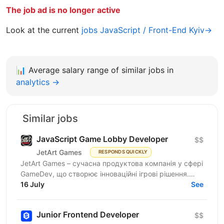
The job ad is no longer active
Look at the current
jobs JavaScript / Front-End Kyiv→
📊
Average salary range of similar jobs in
analytics →
Similar jobs
JavaScript Game Lobby Developer
$$
JetArt Games
RESPONDS QUICKLY
JetArt Games – сучасна продуктова компанія у сфері
GameDev, що створює інноваційні ігрові рішення.
Шукаємо JavaScript Developer, якому затісно в
16 July
See
рамках...
Junior Frontend Developer
$$