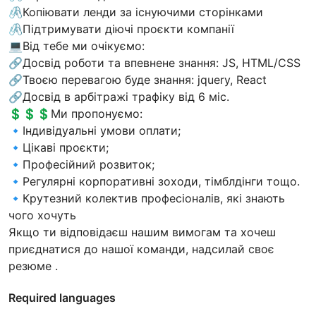
🖇Копіювати ленди за існуючими сторінками
🖇Підтримувати діючі проєкти компанії
💻Від тебе ми очікуємо:
🔗Досвід роботи та впевнене знання: JS, HTML/CSS
🔗Твоєю перевагою буде знання: jquery, React
🔗Досвід в арбітражі трафіку від 6 міс.
💲💲💲Ми пропонуємо:
🔹Індивідуальні умови оплати;
🔹Цікаві проєкти;
🔹Професійний розвиток;
🔹Регулярні корпоративні зоходи, тімблдінги тощо.
🔹Крутезний колектив професіоналів, які знають
чого хочуть
Якщо ти відповідаєш нашим вимогам та хочеш
приєднатися до нашої команди, надсилай своє
резюме .
Required languages