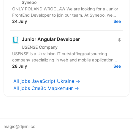
Synebo
ONLY POLAND WROCLAW We are looking for a Junior
FrontEnd Developer to join our team. At Synebo, we
deliver Salesforce solutions with quality,...
24 July
See
Junior Angular Developer
$
USENSE Company
USENSE is a Ukrainian IT outstaffing/outsourcing
company specializing in web and mobile application
development for clients across Europe and the USA.
28 July
See
Over...
All jobs JavaScript Ukraine →
All jobs Спейс Маркетинг →
magic@djinni.co