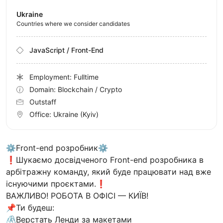
Ukraine
Countries where we consider candidates
JavaScript / Front-End
Employment: Fulltime
Domain: Blockchain / Crypto
Outstaff
Office:
Ukraine
(Kyiv)
⚙️Front-end розробник⚙️
❗️Шукаємо досвідченого Front-end розробника в
арбітражну команду, який буде працювати над вже
icнуючими проєктами.❗️
ВАЖЛИВО! РОБОТА В ОФІСІ — КИЇВ!
📌Ти будеш:
🖇Верстать Ленди за макетами