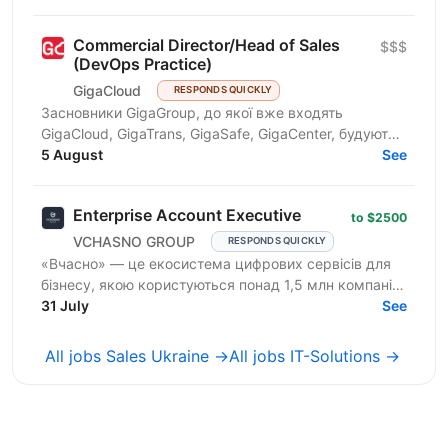
ринках...
Commercial Director/Head of Sales
$$$
(DevOps Practice)
GigaCloud
RESPONDS QUICKLY
Засновники GigaGroup, до якої вже входять
GigaCloud, GigaTrans, GigaSafe, GigaCenter, будують
новий напрям DevOps. Ми відкриваємо новий стрім
5 August
See
— DevOps as a...
Enterprise Account Executive
to $2500
VCHASNO GROUP
RESPONDS QUICKLY
«Вчасно» — це екосистема цифрових сервісів для
бізнесу, якою користуються понад 1,5 млн компаній:
ЕДО, КЕП, Кадри, AI-розпізнавання документів. Ми
31 July
See
—...
All jobs Sales Ukraine →
All jobs IT-Solutions →