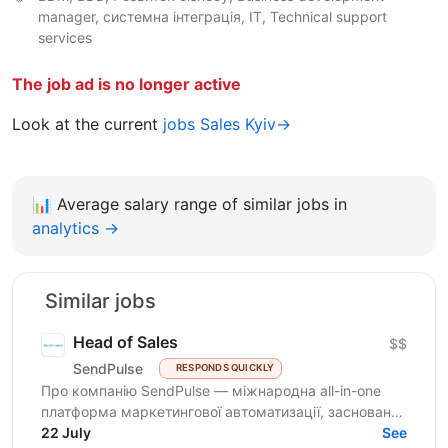
manager, системна інтеграція, IT, Technical support
services
The job ad is no longer active
Look at the current
jobs Sales Kyiv→
📊
Average salary range of similar jobs in
analytics →
Similar jobs
Head of Sales
$$
SendPulse
RESPONDS QUICKLY
Про компанію SendPulse — міжнародна all-in-one
платформа маркетингової автоматизації, заснована
у 2015 році в Україні. Платформа активно зростає на
22 July
See