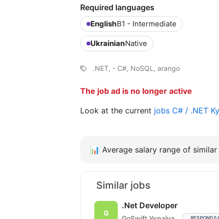
Required languages
English
B1 - Intermediate
Ukrainian
Native
.NET, - C#, NoSQL, arango
The job ad is no longer active
Look at the current
jobs C# / .NET K
📊
Average salary range of similar 
Similar jobs
.Net Developer
GoSwift Україна
RESPONDS 