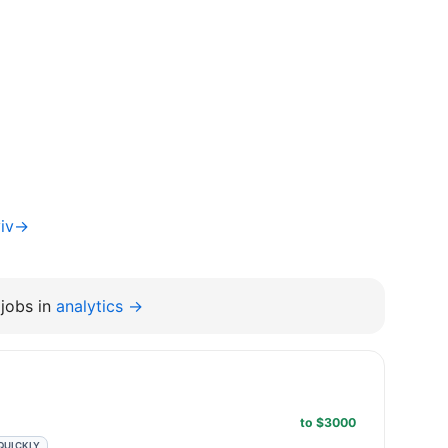
yiv→
jobs in
analytics →
to $3000
QUICKLY