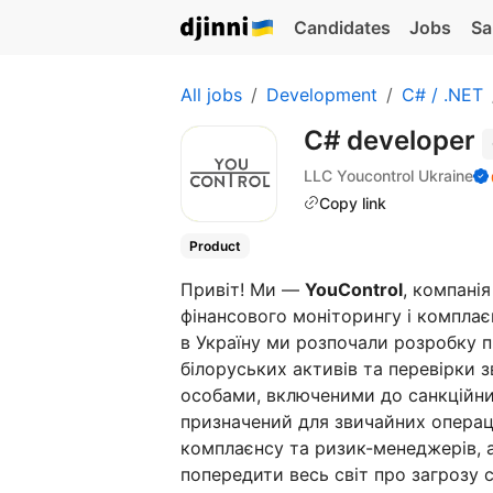
Candidates
Jobs
Sa
All jobs
Development
C# / .NET
C# developer
LLC Youcontrol Ukraine
Copy link
Product
Привіт! Ми —
YouControl
, компані
фінансового моніторингу і комплаєн
в Україну ми розпочали розробку 
білоруських активів та перевірки 
особами, включеними до санкційни
призначений для звичайних операц
комплаєнсу та ризик-менеджерів, а
попередити весь світ про загрозу 