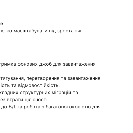
re
.
 легко масштабувати під зростаючі
ідтримка фонових джоб для завантаження
итягування, перетворення та завантаження
ість та відмовостійкість.
складних структурних міграцій та
з втрати цілісності.
ів до БД та робота з багатопотоковістю для