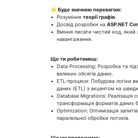
🌟 Буде значною перевагою:
Розуміння
теорії графів
.
Досвід розробки на
ASP.NET Co
Вміння писати чистий код, який
навантаження.
Що ти робитимеш:
Data Processing: Розробка та п
великих обсягів даних.
ETL-процеси: Побудова логіки в
даних (ETL) з акцентом на швидк
Database Migrations: Реалізація 
трансформація форматів даних бе
Optimization: Оптимізація запит
паралельної обробки потоків.
Що ми пропонуємо: