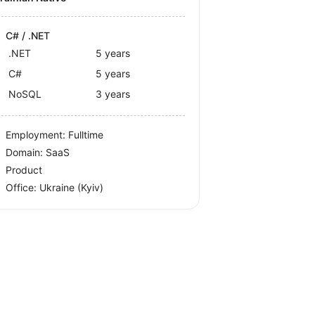
C# / .NET
.NET
5 years
C#
5 years
NoSQL
3 years
Employment: Fulltime
Domain: SaaS
Product
Office:
Ukraine
(Kyiv)