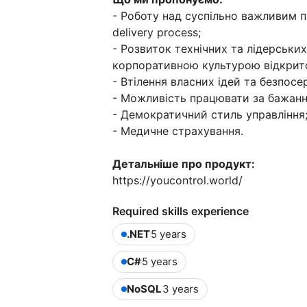
- Роботу над суспільно важливим пр
delivery process;
- Розвиток технічних та лідерських
корпоративною культурою відкритос
- Втілення власних ідей та безпос
- Можливість працювати за бажання
- Демократичний стиль управління
- Медичне страхування.
Детальніше про продукт:
https://youcontrol.world/
Required skills experience
.NET
5 years
C#
5 years
NoSQL
3 years