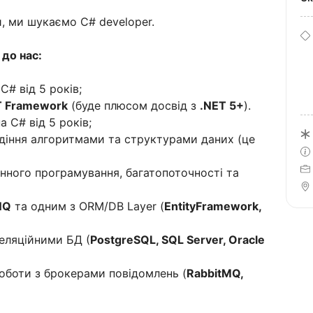
и, ми шукаємо C# developer.
до нас:
C# від 5 років;
ET Framework
(буде плюсом досвід з
.NET 5+
).
 C# від 5 років;
діння алгоритмами та структурами даних (це
нного програмування, багатопоточності та
NQ
та одним з ORM/DB Layer (
EntityFramework,
еляційними БД (
PostgreSQL, SQL Server, Oracle
оботи з брокерами повідомлень (
RabbitMQ,