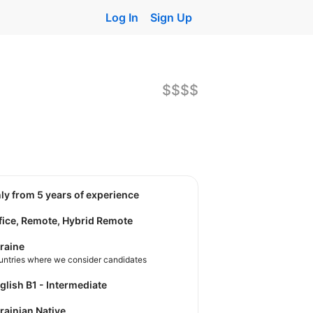
Log In
Sign Up
$$$$
nly from 5 years of experience
fice, Remote, Hybrid Remote
raine
untries where we consider candidates
nglish B1 - Intermediate
krainian Native