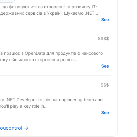
 що фокусуються на створенні та розвитку ІТ-
державних сервісів в Україні. Шукаємо .NET...
See
$$$$
яка працює з OpenData для продуктів фінансового
тку військового вторгнення росії в...
See
$$$
ior .NET Developer to join our engineering team and
u'll play a key role in...
See
Youcontrol →