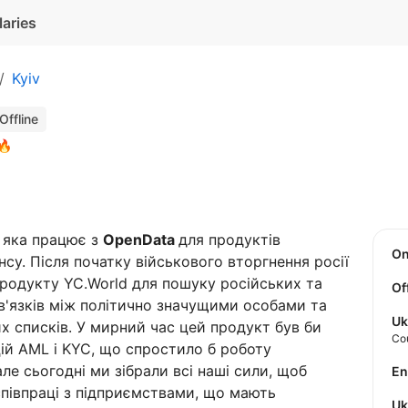
laries
Kyiv
Offline
🔥
я яка працює з
OpenData
для продуктів
O
су. Після початку військового вторгнення росії
продукту YC.World для пошуку російських та
Of
зв'язків між політично значущими особами та
Uk
х списків. У мирний час цей продукт був би
Co
ій AML і KYC, що спростило б роботу
ле сьогодні ми зібрали всі наші сили, щоб
E
співпраці з підприємствами, що мають
U