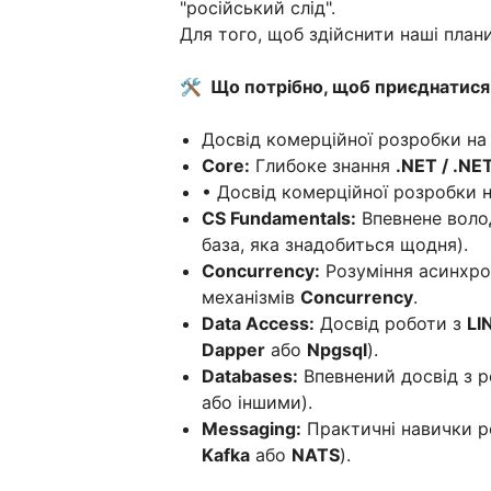
"російський слід".
Для того, щоб здійснити наші план
🛠 Що потрібно, щоб приєднатися 
Досвід комерційної розробки на 
Core:
Глибоке знання
.NET / .N
• Досвід комерційної розробки на
CS Fundamentals:
Впевнене воло
база, яка знадобиться щодня).
Concurrency:
Розуміння асинхро
механізмів
Concurrency
.
Data Access:
Досвід роботи з
LI
Dapper
або
Npgsql
).
Databases:
Впевнений досвід з р
або іншими).
Messaging:
Практичні навички р
Kafka
або
NATS
).