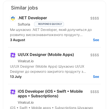
Similar jobs
.NET Developer
$$$$
Softoria
RESPONDS QUICKLY
Ми шукаємо .NET Developer, який долучиться до
розвитку високонавантаженого продукту
DataForSEO. На цій позиції ви будете працювати над
3 August
See
сервісами, що...
UI/UX Designer (Mobile Apps)
$$$$
Viralcut.io
UI/UX Designer (Mobile Apps) Шукаємо UI/UX
Designer до окремого закритого продукту з
розробки мобільних застосунків. Компанія
13 July
See
спеціалізується на...
iOS Developer (iOS • Swift • Mobile
$$$$
apps • Subscriptions)
Viralcut.io
iOS • Swift • Mobile apps • Subscriptions Шукаємо