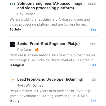
Solutions Engineer (AI-based image
$$$$
and video processing platform)
DevBrother
We are building a revolutionary AI-based image and
video processing platform and are looking for an
Integrations Engineer to help expand our customer
16 July
See
base...
Senior Front-End Engineer (Pixi.js)
$$$
🔥
RedCore
RedCore is an international business group that creates
technological solutions for digital markets. Our products
and services cover fintech, marketing,...
6 August
See
Lead Front-End Developer (iGaming)
$$
Twin Win Games
Requirements: -5+ years of experience in JavaScript
game development - Strong knowledge of HTML5,
Canvas API, and DOM manipulation -Proven track
9 July
See
record...