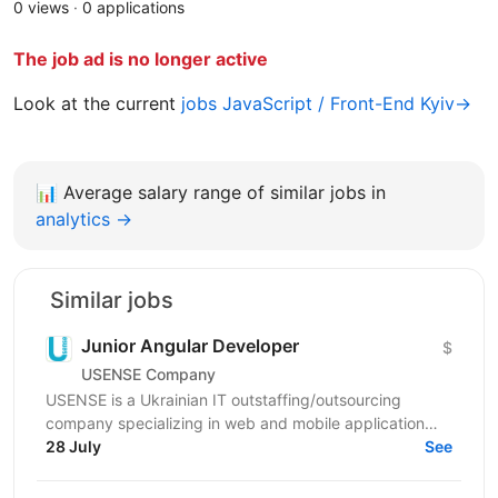
0 views
·
0 applications
The job ad is no longer active
Look at the current
jobs JavaScript / Front-End Kyiv→
📊
Average salary range of similar jobs in
analytics →
Similar jobs
Junior Angular Developer
$
USENSE Company
USENSE is a Ukrainian IT outstaffing/outsourcing
company specializing in web and mobile application
development for clients across Europe and the USA.
28 July
See
Over...