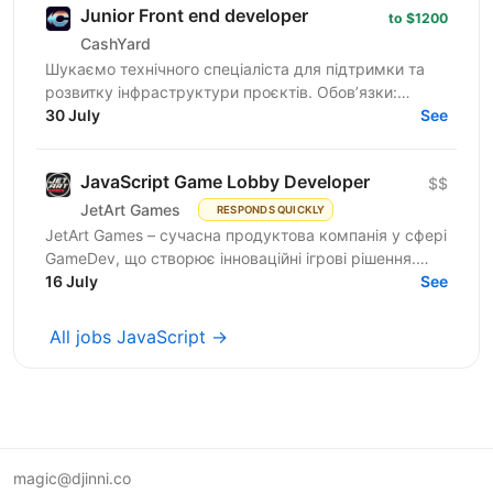
Junior Front end developer
to $1200
CashYard
Шукаємо технічного спеціаліста для підтримки та
розвитку інфраструктури проєктів. Обов’язки:
Верстка та доопрацювання лендингів
30 July
See
(HTML/CSS/JS). Робота з...
JavaScript Game Lobby Developer
$$
JetArt Games
RESPONDS QUICKLY
JetArt Games – сучасна продуктова компанія у сфері
GameDev, що створює інноваційні ігрові рішення.
Шукаємо JavaScript Developer, якому затісно в
16 July
See
рамках...
All jobs JavaScript →
magic@djinni.co