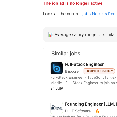
The job ad is no longer active
Look at the current
jobs Node.js Re
📊
Average salary range of similar 
Similar jobs
Full-Stack Engineer
Bliscore
RESPONDS QUICKLY
Full-Stack Engineer - TypeScript / Next.js / Node.js We are lookin
Middle+ Full-Stack Engineer to join an 
31 July
Founding Engineer (LLM, 
🔥
DOIT Software
We are looking for a Founding Engineer