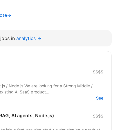
mote→
jobs in
analytics →
$$$$
g for a Strong Middle /
existing AI SaaS product...
See
RAG, AI agents, Node.js)
$$$$
 to join a fast-growing start-up developing a product