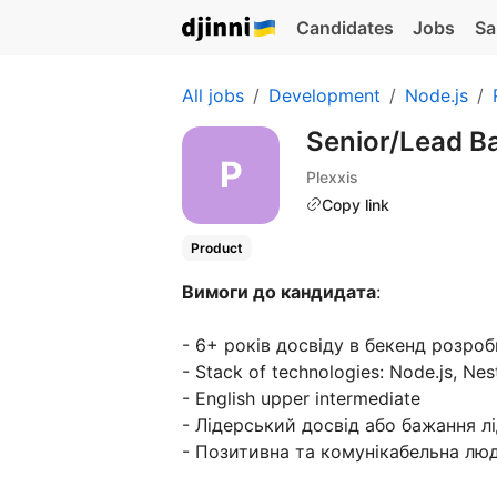
Candidates
Jobs
Sa
All jobs
Development
Node.js
Senior/Lead B
Plexxis
Copy link
Product
Вимоги до кандидата
:
- 6+ років досвіду в бекенд розроб
- Stack of technologies: Node.js, Nes
- English upper intermediate
- Лідерський досвід або бажання л
- Позитивна та комунікабельна люд