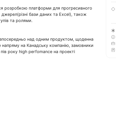
ся розробкою платформи для прогресивного
 джерел(різні бази даних та Excel), також
упів та ролями.
безпосередньо над одним продуктом, щоденна
е напряму на Канадську компанію, замовники
 пів року high perfomance на проекті