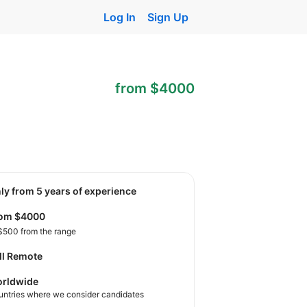
Log In
Sign Up
from $4000
nly from 5 years of experience
rom $4000
$500 from the range
ll Remote
rldwide
untries where we consider candidates