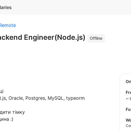
laries
Remote
ackend Engineer(Node.js)
Offline
O
ці
f
t.js, Oracle, Postgres, MySQL, typeorm
+-
Fu
ідити тімку
ина :)
Wo
Co