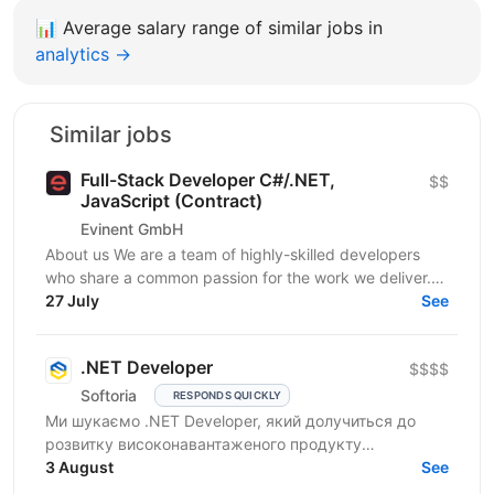
📊
Average salary range of similar jobs in
analytics →
Similar jobs
Full-Stack Developer C#/.NET,
$$
JavaScript (Contract)
Evinent GmbH
About us We are a team of highly-skilled developers
who share a common passion for the work we deliver.
Our vision for software development starts with a...
27 July
See
.NET Developer
$$$$
Softoria
RESPONDS QUICKLY
Ми шукаємо .NET Developer, який долучиться до
розвитку високонавантаженого продукту
DataForSEO. На цій позиції ви будете працювати над
3 August
See
сервісами, що...