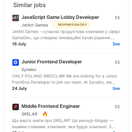
Similar jobs
JavaScript Game Lobby Developer
$$
JetArt Games
RESPONDS QUICKLY
JetArt Games – сучасна продуктова компанія у сфері
GameDev, що створює інноваційні ігрові рішення.
Шукаємо JavaScript Developer, якому затісно в
16 July
See
рамках...
Junior Frontend Developer
$$
Synebo
ONLY POLAND WROCLAW We are looking for a Junior
FrontEnd Developer to join our team. At Synebo, we
deliver Salesforce solutions with quality,...
24 July
See
Middle Frontend Engineer
$$
🔥
SKELAR
Що варто знати про SKELAR? Це венчур-білдер —
іншими словами, компанія, яка будує компанії. З