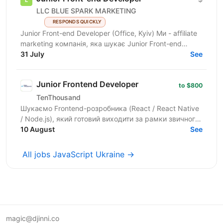
LLC BLUE SPARK MARKETING
RESPONDS QUICKLY
Junior Front-end Developer (Office, Kyiv) Ми - affiliate
marketing компанія, яка шукає Junior Front-end
Developer до своєї команди. Вимоги: Досвід
31 July
See
роботи...
Junior Frontend Developer
to $800
TenThousand
Шукаємо Frontend-розробника (React / React Native
/ Node.js), який готовий виходити за рамки звичного,
рости швидко і при цьому отримувати підтримку
10 August
See
від...
All jobs JavaScript Ukraine →
magic@djinni.co