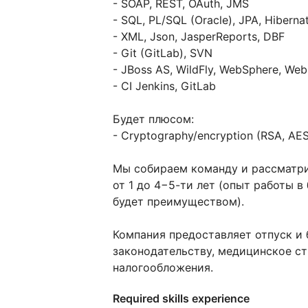
- SOAP, REST, OAuth, JMS
- SQL, PL/SQL (Oracle), JPA, Hiberna
- XML, Json, JasperReports, DBF
- Git (GitLab), SVN
- JBoss AS, WildFly, WebSphere, We
- CI Jenkins, GitLab
Будет плюсом:
- Cryptography/encryption (RSA, AE
Мы собираем команду и рассматри
от 1 до 4−5-ти лет (опыт работы 
будет преимуществом).
Компания предоставляет отпуск и 
законодательству, медицинское с
налогообложения.
Required skills experience