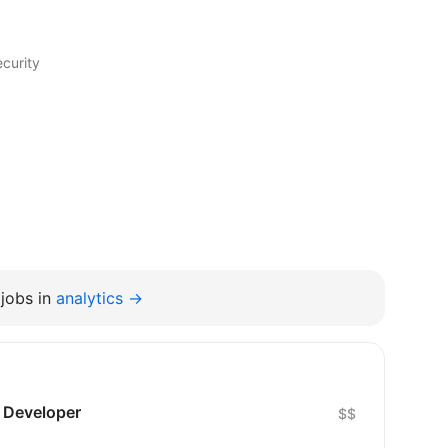
ecurity
jobs in
analytics →
) Developer
$$