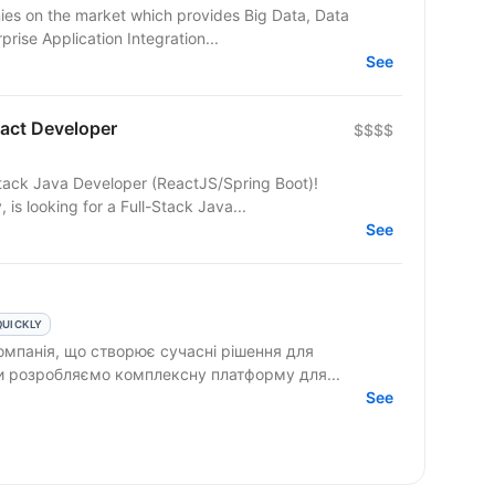
nies on the market which provides Big Data, Data
prise Application Integration...
See
eact Developer
$$$$
tack Java Developer (ReactJS/Spring Boot)!
is looking for a Full-Stack Java...
See
QUICKLY
омпанія, що створює сучасні рішення для
Ми розробляємо комплексну платформу для...
See