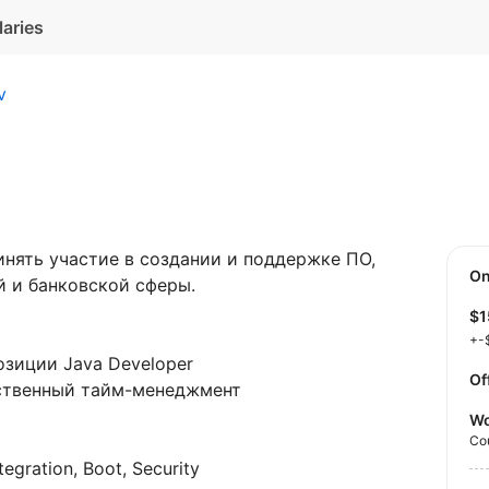
laries
v
нять участие в создании и поддержке ПО,
O
й и банковской сферы.
$
+-
озиции Java Developer
Of
бственный тайм-менеджмент
Wo
Co
tegration, Boot, Security