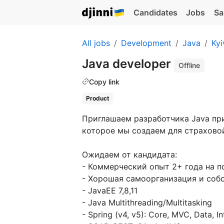
Candidates
Jobs
Sa
All jobs
Development
Java
Kyi
Java developer
Offline
Copy link
Product
Приглашаем разработчика Java при
которое мы создаем для страхово
Ожидаем от кандидата:
- Коммерческий опыт 2+ года на п
- Хорошая самоорганизация и со
- JavaEE 7,8,11
- Java Multithreading/Multitasking
- Spring (v4, v5): Core, MVC, Data, In