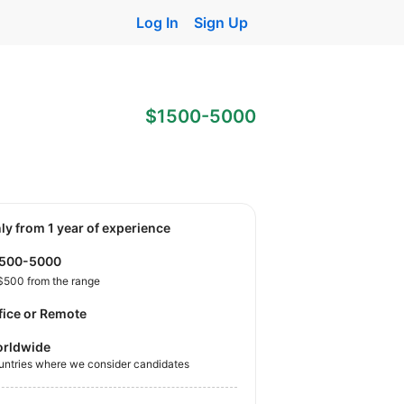
Log In
Sign Up
$1500-5000
nly from 1 year of experience
1500-5000
$500 from the range
fice or Remote
rldwide
untries where we consider candidates