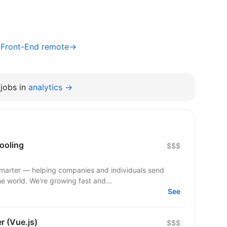
/ Front-End remote→
jobs in
analytics →
ooling
$$$
smarter — helping companies and individuals send
he world. We're growing fast and...
See
r (Vue.js)
$$$