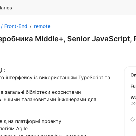
laries
 / Front-End
remote
робника Middle+, Senior JavaScript, 
 :
O
го інтерфейсу із використанням TypeScript та
Fu
а загальні бібліотеки екосистеми
Wo
з іншими талановитими інженерами для
Co
ід на платформі проекту
огіям Agile
и загальну продуктивність команди