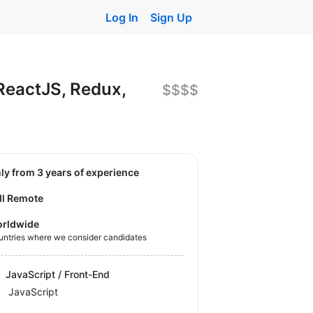
Log In
Sign Up
ReactJS, Redux,
$$$$
nly from 3 years of experience
ll Remote
rldwide
untries where we consider candidates
JavaScript / Front-End
JavaScript