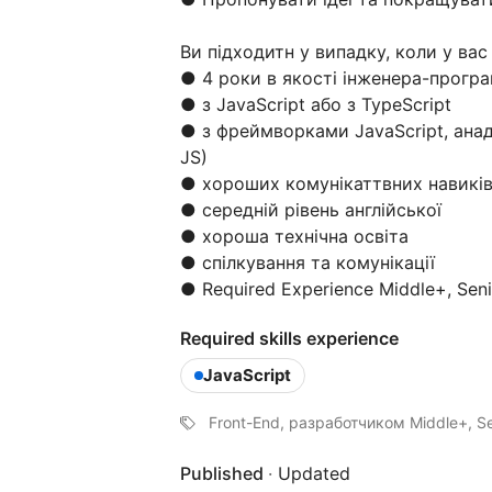
Ви підходитн у випадку, коли у вас
● 4 роки в якості інженера-програ
● з JavaScript або з TypeScript
● з фреймворками JavaScript, анад
JS)
● хороших комунікаттвних навиків
● середній рівень англійської
● хороша технічна освіта
● спілкування та комунікації
● Required Experience Middle+, Seni
Required skills experience
JavaScript
Front-End, разработчиком Middle+, Sen
Published
·
Updated