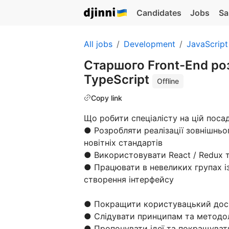
Candidates
Jobs
Sa
All jobs
Development
JavaScript
Старшого Front-End роз
TypeScript
Offline
Copy link
Що робити спеціалісту на цій посаді
● Розробляти реалізації зовнішньо
новітніх стандартів
● Використовувати React / Redux т
● Працювати в невеликих групах і
створення інтерфейсу
● Покращити користувацький досв
● Слідувати принципам та методол
● Пропонувати ідеї та покращуват