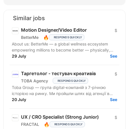
Similar jobs
Motion Designer/Video Editor
$
🔥
BetterMe
RESPONDS QUICKLY
About us: BetterMe — a global wellness ecosystem
empowering millions to become better — physically,
mentally, and emotionally. We build what makes
29 July
See
people...
Таргетолог - тестувач креативів
$
TOBA Agency
RESPONDS QUICKLY
Toba Group — група digital-компаній з 7-річною
історією на ринку. Ми пройшли шлях від агенції в
Telegram-маркетингу до повноцінної екосистеми:
20 July
See
150+...
UX / CRO Specialist (Strong Junior)
$
🔥
FRACTAL
RESPONDS QUICKLY