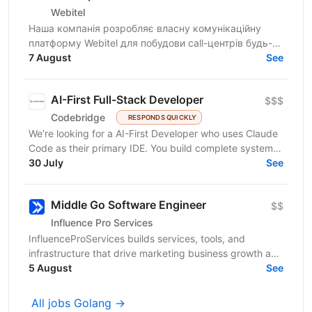
Webitel
Наша компанія розробляє власну комунікаційну
платформу Webitel для побудови call-центрів будь-
якого рівня складності. Ми забезпечуємо повний
7 August
See
цикл...
AI-First Full-Stack Developer
$$$
Codebridge
RESPONDS QUICKLY
We’re looking for a AI-First Developer who uses Claude
Code as their primary IDE. You build complete systems
from schema to deploy, understand agentic loops...
30 July
See
Middle Go Software Engineer
$$
Influence Pro Services
InfluenceProServices builds services, tools, and
infrastructure that drive marketing business growth and
help teams scale efficiently. Every day, we tackle...
5 August
See
All jobs Golang →