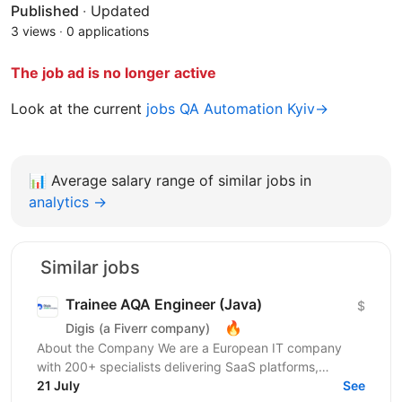
Published
·
Updated
3 views
·
0 applications
The job ad is no longer active
Look at the current
jobs QA Automation Kyiv→
📊
Average salary range of similar jobs in
analytics →
Similar jobs
Trainee AQA Engineer (Java)
$
🔥
Digis (a Fiverr company)
About the Company We are a European IT company
with 200+ specialists delivering SaaS platforms,
enterprise solutions, and cloud-native products for
21 July
See