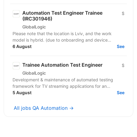
clients...
Automation Test Engineer Trainee
$
(IRC301946)
GlobalLogic
Please note that the location is Lviv, and the work
model is hybrid. (due to onboarding and device
availability, an occasional visit to the office might be...
6 August
See
Trainee Automation Test Engineer
$
GlobalLogic
Development & maintenance of automated testing
framework for TV streaming applications for an
international broadcasting company headquartered in
5 August
See
New York,...
All jobs QA Automation →