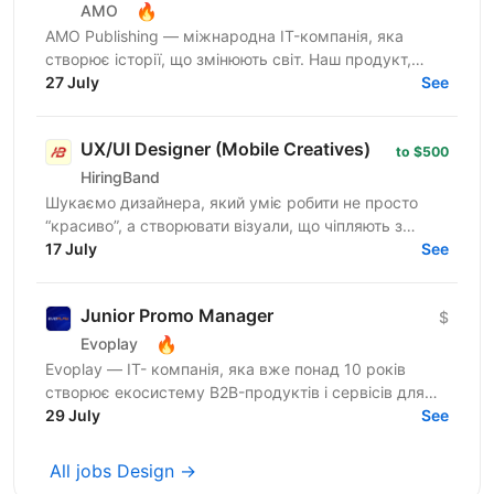
🔥
AMO
AMO Publishing — міжнародна IT-компанія, яка
створює історії, що змінюють світ. Наш продукт,
AmoMama, є одним із найбільших онлайн-таблоїдів в
27 July
See
Україні,...
UX/UI Designer (Mobile Creatives)
to $500
HiringBand
Шукаємо дизайнера, який уміє робити не просто
“красиво”, а створювати візуали, що чіпляють з
першого погляду та реально працюють на результат.
17 July
See
Якщо тобі...
Junior Promo Manager
$
🔥
Evoplay
Evoplay — ІТ- компанія, яка вже понад 10 років
створює екосистему B2B-продуктів і сервісів для
онлайн-ігрової індустрії: інноваційні ігрові
29 July
See
платформи,...
All jobs Design →